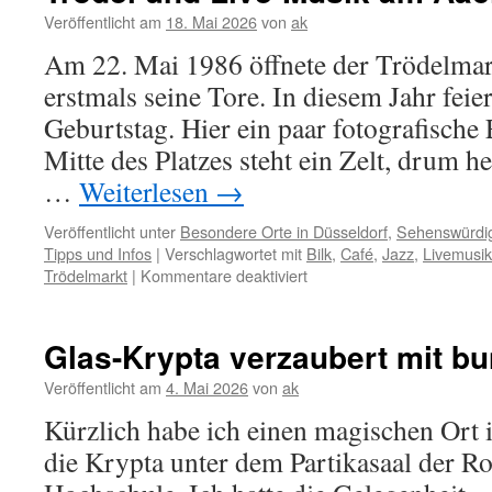
Veröffentlicht am
18. Mai 2026
von
ak
Am 22. Mai 1986 öffnete der Trödelmar
erstmals seine Tore. In diesem Jahr feier
Geburtstag. Hier ein paar fotografische 
Mitte des Platzes steht ein Zelt, drum 
…
Weiterlesen
→
Veröffentlicht unter
Besondere Orte in Düsseldorf
,
Sehenswürdig
Tipps und Infos
|
Verschlagwortet mit
Bilk
,
Café
,
Jazz
,
Livemusik
für
Trödelmarkt
|
Kommentare deaktiviert
Trödel
und
Live-
Glas-Krypta verzaubert mit b
Musik
am
Veröffentlicht am
4. Mai 2026
von
ak
Aachener
Kürzlich habe ich einen magischen Ort 
Platz
die Krypta unter dem Partikasaal der 