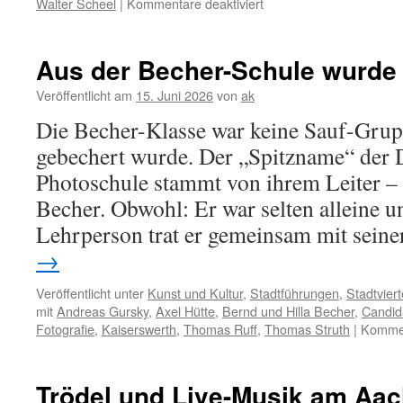
für
Walter Scheel
|
Kommentare deaktiviert
Walter
Scheel
war
Aus der Becher-Schule wurde
eng
mit
Veröffentlicht am
15. Juni 2026
von
ak
Düsseldorf
Die Becher-Klasse war keine Sauf-Grupp
verbunden
gebechert wurde. Der „Spitzname“ der 
Photoschule stammt von ihrem Leiter –
Becher. Obwohl: Er war selten alleine u
Lehrperson trat er gemeinsam mit sein
→
Veröffentlicht unter
Kunst und Kultur
,
Stadtführungen
,
Stadtviert
mit
Andreas Gursky
,
Axel Hütte
,
Bernd und Hilla Becher
,
Candid
Fotografie
,
Kaiserswerth
,
Thomas Ruff
,
Thomas Struth
|
Kommen
Trödel und Live-Musik am Aac