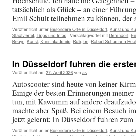
Hochschule. Ich hatte die Gelegenheit –
tatsächlich als Glück – an einer Führun
Emil Schult teilnehmen zu können, der
Veröffentlicht unter
Besondere Orte in Düsseldorf
,
Kunst und Kul
Stadtviertel
,
Tipps und Infos
|
Verschlagwortet mit
Derendorf
,
Em
Beuys
,
Kunst
,
Kunstakademie
,
Religion
,
Robert Schumann Hoc
In Düsseldorf fuhren die erst
Veröffentlicht am
27. April 2026
von
ak
Autoscooter sind heute von keiner Kir
Einige der besten Erinnerungen meiner
tun, mit Kawumm auf andere draufzudo
machte aber Spaß. Bei einem Besuch im 
jetzt gelernt: In Düsseldorf fuhren zu
Veröffentlicht unter
Besondere Orte in Düsseldorf
,
Kunst und Kul