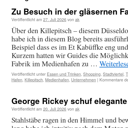
Zu Besuch in der gläsernen Fa
Veröffentlicht am
27. Juli 2026
von
ak
Über den Killepitsch – diesem Düsseldo
habe ich in diesem Blog bereits ausführ
Beispiel dass es im Et Kabüffke eng und
Kurzem hatten wir Guides die Möglichke
Fabrik im Medienhafen zu …
Weiterle
Veröffentlicht unter
Essen und Trinken
,
Shopping
,
Stadtviertel
,
T
Hafen
,
Killepitsch
,
Medienhafen
,
Unternehmen
|
Kommentare dea
George Rickey schuf elegante
Veröffentlicht am
20. Juli 2026
von
ak
Stahlstäbe ragen in den Himmel und bew