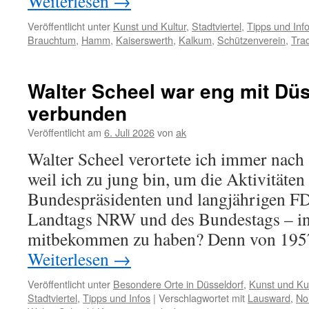
Weiterlesen
→
Veröffentlicht unter
Kunst und Kultur
,
Stadtviertel
,
Tipps und Inf
Brauchtum
,
Hamm
,
Kaiserswerth
,
Kalkum
,
Schützenverein
,
Trad
Walter Scheel war eng mit Düs
verbunden
Veröffentlicht am
6. Juli 2026
von
ak
Walter Scheel verortete ich immer nach 
weil ich zu jung bin, um die Aktivitäte
Bundespräsidenten und langjährigen F
Landtags NRW und des Bundestags – in
mitbekommen zu haben? Denn von 1957
Weiterlesen
→
Veröffentlicht unter
Besondere Orte in Düsseldorf
,
Kunst und Kul
Stadtviertel
,
Tipps und Infos
|
Verschlagwortet mit
Lausward
,
No