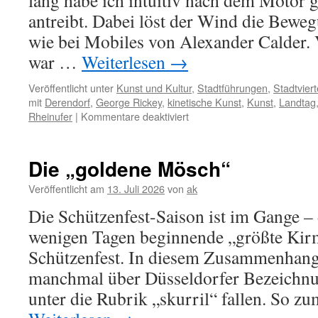
lang habe ich intuitiv nach dem Motor g
antreibt. Dabei löst der Wind die Bewe
wie bei Mobiles von Alexander Calder.
war …
Weiterlesen
→
Veröffentlicht unter
Kunst und Kultur
,
Stadtführungen
,
Stadtviert
mit
Derendorf
,
George Rickey
,
kinetische Kunst
,
Kunst
,
Landtag
für
Rheinufer
|
Kommentare deaktiviert
George
Rickey
schuf
Die „goldene Mösch“
elegante
Windspiele
Veröffentlicht am
13. Juli 2026
von
ak
Die Schützenfest-Saison ist im Gange – 
wenigen Tagen beginnende „größte Kirm
Schützenfest. In diesem Zusammenhang 
manchmal über Düsseldorfer Bezeichnu
unter die Rubrik „skurril“ fallen. So z