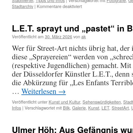
Stadtviertel
,
Tipps und Infos
|
Verschlagwortet mit
Fotografie
,
Ge
für
Stadtarchiv
|
Kommentare deaktiviert
In
Düsseldorf
fuhren
L.E.T. sprayt und „pastet“ in B
die
ersten
Veröffentlicht am
30. März 2026
von
ak
Autoscooter
Wer für Street-Art nichts übrig hat, der 
diese „Sprayereien“ werden von „schre
(respektive Jugendlichen) gemacht. Mit 
der Düsseldorfer Künstler L.E.T., denn 
die Abkürzung für „Les Enfants Terrible
…
Weiterlesen
→
Veröffentlicht unter
Kunst und Kultur
,
Sehenswürdigkeiten
,
Stad
Infos
|
Verschlagwortet mit
Bilk
,
Galerie
,
Kunst
,
LET
,
StreetArt
,
Ulmer Höh: Aus Gefängnis wu