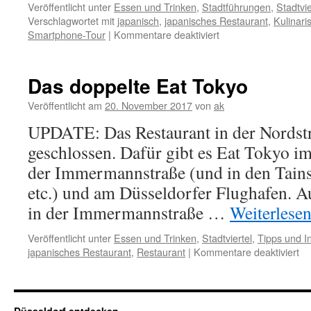
Veröffentlicht unter
Essen und Trinken
,
Stadtführungen
,
Stadtvie
Verschlagwortet mit
japanisch
,
japanisches Restaurant
,
Kulinari
für
Smartphone-Tour
|
Kommentare deaktiviert
Japans
Street-
Food
Das doppelte Eat Tokyo
Takoyaki
erreicht
Veröffentlicht am
20. November 2017
von
ak
Düsseldorf
UPDATE: Das Restaurant in der Nordstr
geschlossen. Dafür gibt es Eat Tokyo i
der Immermannstraße (und in den Tain
etc.) und am Düsseldorfer Flughafen. A
in der Immermannstraße …
Weiterlese
Veröffentlicht unter
Essen und Trinken
,
Stadtviertel
,
Tipps und I
für
japanisches Restaurant
,
Restaurant
|
Kommentare deaktiviert
Da
do
Ea
To