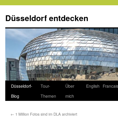
Zum
Inhalt
Düsseldorf entdecken
springen
Düsseldorf-
Tour-
Über
English
Francai
Blog
Themen
mich
←
1 Million Fotos sind im DLA archiviert