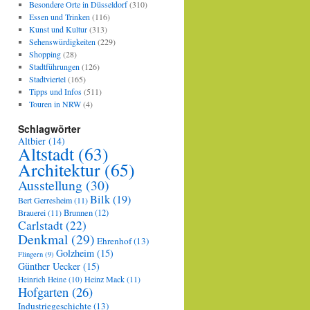
Besondere Orte in Düsseldorf
(310)
Essen und Trinken
(116)
Kunst und Kultur
(313)
Sehenswürdigkeiten
(229)
Shopping
(28)
Stadtführungen
(126)
Stadtviertel
(165)
Tipps und Infos
(511)
Touren in NRW
(4)
Schlagwörter
Altbier
(14)
Altstadt
(63)
Architektur
(65)
Ausstellung
(30)
Bilk
(19)
Bert Gerresheim
(11)
Brauerei
(11)
Brunnen
(12)
Carlstadt
(22)
Denkmal
(29)
Ehrenhof
(13)
Golzheim
(15)
Flingern
(9)
Günther Uecker
(15)
Heinz Mack
(11)
Heinrich Heine
(10)
Hofgarten
(26)
Industriegeschichte
(13)