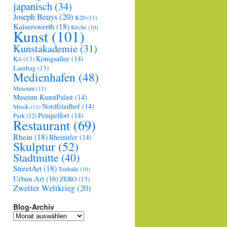
japanisch
(34)
Joseph Beuys
(20)
K20
(11)
Kaiserswerth
(18)
Kirche
(10)
Kunst
(101)
Kunstakademie
(31)
Königsallee
(14)
Kö
(13)
Landtag
(13)
Medienhafen
(48)
Museum
(11)
Museum KunstPalast
(14)
Nordfriedhof
(14)
Musik
(11)
Pempelfort
(14)
Park
(12)
Restaurant
(69)
Rhein
(18)
Rheinufer
(14)
Skulptur
(52)
Stadtmitte
(40)
StreetArt
(18)
Tonhalle
(10)
Urban Art
(16)
ZERO
(13)
Zweiter Weltkrieg
(20)
Blog-Archiv
Blog-
Archiv