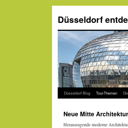
Zum
Inhalt
Düsseldorf entd
springen
Düsseldorf-Blog
Tour-Themen
Üb
Neue Mitte Architektur
Herausragende moderne Architektur 