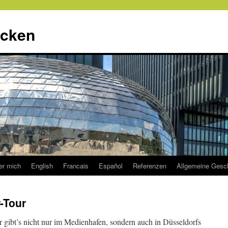
ecken
er mich
English
Francais
Español
Referenzen
Allgemeine Gesc
-Tour
gibt’s nicht nur im Medienhafen, sondern auch in Düsseldorfs