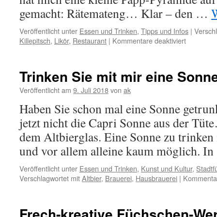
gemacht: Rätemateng… Klar – den …
W
Veröffentlicht unter
Essen und Trinken
,
Tipps und Infos
|
Verschl
für
Killepitsch
,
Likör
,
Restaurant
|
Kommentare deaktiviert
Frankenh
überrasch
mit
Trinken Sie mit mir eine Sonn
„Rätemat
Veröffentlicht am
9. Juli 2018
von
ak
Haben Sie schon mal eine Sonne getrun
jetzt nicht die Capri Sonne aus der Tüt
dem Altbierglas. Eine Sonne zu trinken i
und vor allem alleine kaum möglich. I
Veröffentlicht unter
Essen und Trinken
,
Kunst und Kultur
,
Stadtf
Verschlagwortet mit
Altbier
,
Brauerei
,
Hausbrauerei
|
Kommentare
Frech-kreative Füchschen-We