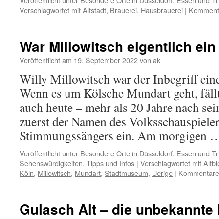
Veröffentlicht unter
Besondere Orte in Düsseldorf
,
Essen und Tr
Verschlagwortet mit
Altstadt
,
Brauerei
,
Hausbrauerei
|
Kommenta
War Millowitsch eigentlich ei
Veröffentlicht am
19. September 2022
von
ak
Willy Millowitsch war der Inbegriff ein
Wenn es um Kölsche Mundart geht, fäll
auch heute – mehr als 20 Jahre nach s
zuerst der Namen des Volksschauspiele
Stimmungssängers ein. Am morgigen
Veröffentlicht unter
Besondere Orte in Düsseldorf
,
Essen und Tr
Sehenswürdigkeiten
,
Tipps und Infos
|
Verschlagwortet mit
Altbi
Köln
,
Millowitsch
,
Mundart
,
Stadtmuseum
,
Uerige
|
Kommentare d
Gulasch Alt – die unbekannte