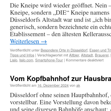
Die Kneipe wird wieder geöffnet. Nein –
Kneipe, sondern „DIE“ Kneipe namens 
Düsseldorfs Altstadt war und ist „ich bi
generisch, sondern bezeichnete ein echt
Etablissement – den ältesten Kellerauss
Weiterlesen
→
Veröffentlicht unter
Besondere Orte in Düsseldorf
,
Essen und Tr
Tipps und Infos
|
Verschlagwortet mit
Altbier
,
Altstadt
,
Brauerei
,
für
Lialo
,
lialo.com
,
Smartphone-Tour
|
Kommentare deaktiviert
Das
Bio-
Altbi
Vom Kopfbahnhof zur Hausbra
Altu
kom
Veröffentlicht am
16. Dezember 2024
von
ak
in
Düsseldorf ohne seinen Hauptbahnhof, 
die
Altst
vorstellbar. Eine Vorstellung davon bek
und seine diversen Bahnhöfe anschaut: 