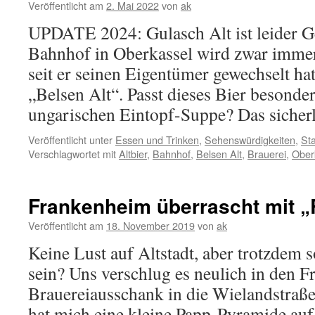
Veröffentlicht am
2. Mai 2022
von
ak
UPDATE 2024: Gulasch Alt ist leider G
Bahnhof in Oberkassel wird zwar immer
seit er seinen Eigentümer gewechselt hat
„Belsen Alt“. Passt dieses Bier besonder
ungarischen Eintopf-Suppe? Das siche
Veröffentlicht unter
Essen und Trinken
,
Sehenswürdigkeiten
,
Sta
Verschlagwortet mit
Altbier
,
Bahnhof
,
Belsen Alt
,
Brauerei
,
Ober
Frankenheim überrascht mit 
Veröffentlicht am
18. November 2019
von
ak
Keine Lust auf Altstadt, aber trotzdem s
sein? Uns verschlug es neulich in den 
Brauereiausschank in die Wielandstraße
hat mich eine kleine Papp-Pyramide auf