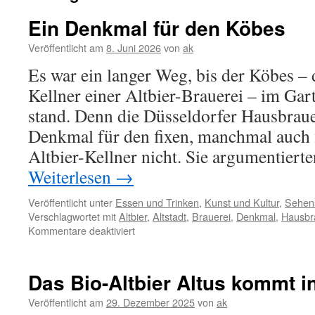
Ein Denkmal für den Köbes
Veröffentlicht am
8. Juni 2026
von
ak
Es war ein langer Weg, bis der Köbes – d
Kellner einer Altbier-Brauerei – im Gar
stand. Denn die Düsseldorfer Hausbraue
Denkmal für den fixen, manchmal auch 
Altbier-Kellner nicht. Sie argumentier
Weiterlesen
→
Veröffentlicht unter
Essen und Trinken
,
Kunst und Kultur
,
Sehens
Verschlagwortet mit
Altbier
,
Altstadt
,
Brauerei
,
Denkmal
,
Hausbr
für
Kommentare deaktiviert
Ein
Denkmal
für
Das Bio-Altbier Altus kommt in
den
Köbes
Veröffentlicht am
29. Dezember 2025
von
ak