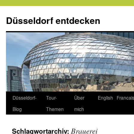
Zum
Inhalt
Düsseldorf entdecken
springen
Düsseldorf-
Tour-
Über
English
Francai
Blog
Themen
mich
Brauerei
Schlagwortarchiv: