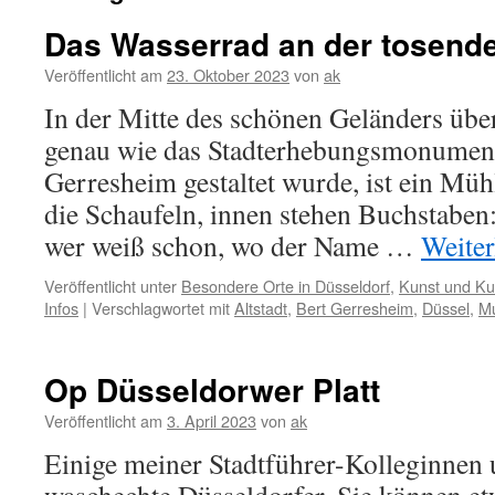
Das Wasserrad an der tosend
Veröffentlicht am
23. Oktober 2023
von
ak
In der Mitte des schönen Geländers übe
genau wie das Stadterhebungsmonumen
Gerresheim gestaltet wurde, ist ein Mü
die Schaufeln, innen stehen Buchstab
wer weiß schon, wo der Name …
Weite
Veröffentlicht unter
Besondere Orte in Düsseldorf
,
Kunst und Kul
Infos
|
Verschlagwortet mit
Altstadt
,
Bert Gerresheim
,
Düssel
,
M
Op Düsseldorwer Platt
Veröffentlicht am
3. April 2023
von
ak
Einige meiner Stadtführer-Kolleginnen 