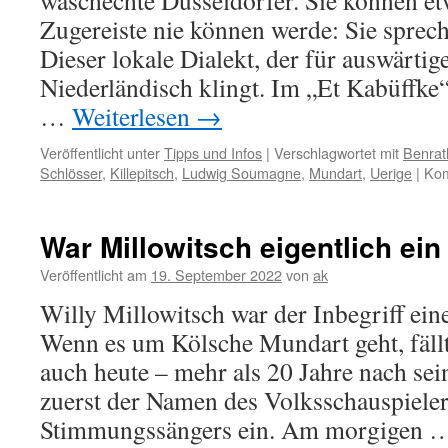
waschechte Düsseldorfer. Sie können etw
Zugereiste nie können werde: Sie sprech
Dieser lokale Dialekt, der für auswärtig
Niederländisch klingt. Im „Et Kabüffke
…
Weiterlesen
→
Veröffentlicht unter
Tipps und Infos
|
Verschlagwortet mit
Benrat
Schlösser
,
Killepitsch
,
Ludwig Soumagne
,
Mundart
,
Uerige
|
Kom
War Millowitsch eigentlich ei
Veröffentlicht am
19. September 2022
von
ak
Willy Millowitsch war der Inbegriff ein
Wenn es um Kölsche Mundart geht, fäll
auch heute – mehr als 20 Jahre nach s
zuerst der Namen des Volksschauspiele
Stimmungssängers ein. Am morgigen