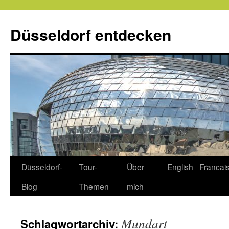
Zum
Inhalt
Düsseldorf entdecken
springen
Düsseldorf-
Tour-
Über
English
Francai
Blog
Themen
mich
Mundart
Schlagwortarchiv: