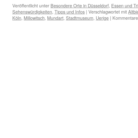
Veröffentlicht unter
Besondere Orte in Düsseldorf
,
Essen und Tr
Sehenswürdigkeiten
,
Tipps und Infos
|
Verschlagwortet mit
Altbi
Köln
,
Millowitsch
,
Mundart
,
Stadtmuseum
,
Uerige
|
Kommentare d