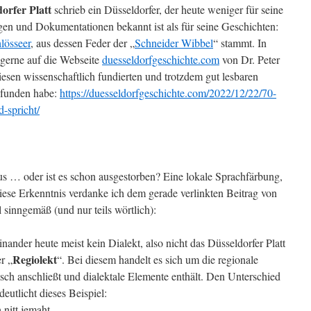
orfer Platt
schrieb ein Düsseldorfer, der heute weniger für seine
en und Dokumentationen bekannt ist als für seine Geschichten:
lösseer
, aus dessen Feder der „
Schneider Wibbel
“ stammt. In
erne auf die Webseite
duesseldorfgeschichte.com
von Dr. Peter
esen wissenschaftlich fundierten und trotzdem gut lesbaren
efunden habe:
https://duesseldorfgeschichte.com/2022/12/22/70-
d-spricht/
aus … oder ist es schon ausgestorben? Eine lokale Sprachfärbung,
Diese Erkenntnis verdanke ich dem gerade verlinkten Beitrag von
l sinngemäß (und nur teils wörtlich):
ander heute meist kein Dialekt, also nicht das Düsseldorfer Platt
Regiolekt
r „
“. Bei diesem handelt es sich um die regionale
h anschließt und dialektale Elemente enthält. Den Unterschied
eutlicht dieses Beispiel:
 nitt jemaht.