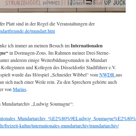
fer Platt sind in der Regel die Veranstaltungen der
ndartfreunde.de/mundart.htm
Internationalen
nke ich immer an meinen Besuch im
gne“
in Dormagen-Zons. Im Rahmen meiner Drei-Sterne-
h unter anderem einige Weiterbildungsstunden in Mundart
Kolleginnen und Kollegen des Düsseldorfer Stadtführer e.V.
Gespielt wurde das Hörspiel „Schneider Wibbel“ vom
NWDR
aus
an sich nach einer Weile rein. Zu den Sprechern gehörte auch
ter von
Marius
.
len Mundartarchiv „Ludwig Soumagne“:
Internationales_Mundartarchiv_%E2%80%9ELudwig_Soumagne%E2%80
de/freizeit-kultur/internationales-mundartarchiv/mundartarchiv/