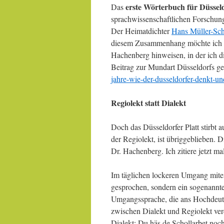
erste Wörterbuch für Düsseld
Das
sprachwissenschaftlichen Forschung
Der Heimatdichter
Hans Müller-Sch
diesem Zusammenhang möchte ich g
Hachenberg hinweisen, in der ich di
Beitrag zur Mundart Düsseldorfs g
jahre-wie-der-dusseldorfer-denkt-un
Regiolekt statt Dialekt
Doch das Düsseldorfer Platt stirbt 
der Regiolekt, ist übriggeblieben. 
Dr. Hachenberg. Ich zitiere jetzt ma
Im täglichen lockeren Umgang mitein
gesprochen, sondern ein sogenannte
Umgangssprache, die ans Hochdeutsc
zwischen Dialekt und Regiolekt verd
Dialekt: Du häs de Schollarbet noch