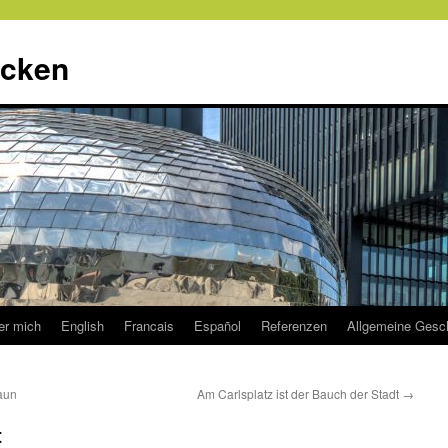
ecken
er mich
English
Francais
Español
Referenzen
Allgemeine Gesc
aun
Am Carlsplatz ist der Bauch der Stadt
→
t