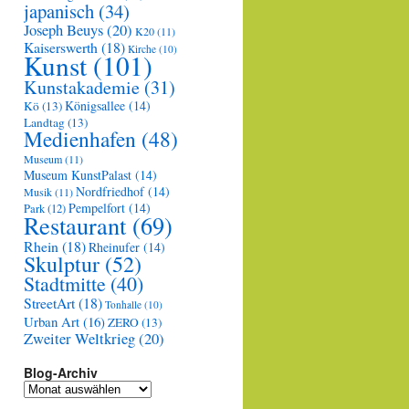
japanisch
(34)
Joseph Beuys
(20)
K20
(11)
Kaiserswerth
(18)
Kirche
(10)
Kunst
(101)
Kunstakademie
(31)
Königsallee
(14)
Kö
(13)
Landtag
(13)
Medienhafen
(48)
Museum
(11)
Museum KunstPalast
(14)
Nordfriedhof
(14)
Musik
(11)
Pempelfort
(14)
Park
(12)
Restaurant
(69)
Rhein
(18)
Rheinufer
(14)
Skulptur
(52)
Stadtmitte
(40)
StreetArt
(18)
Tonhalle
(10)
Urban Art
(16)
ZERO
(13)
Zweiter Weltkrieg
(20)
Blog-Archiv
Blog-
Archiv