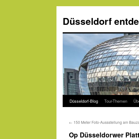
Zum
Inhalt
Düsseldorf entd
springen
Düsseldorf-Blog
Tour-Themen
Üb
←
150 Meter Foto-Aussstellung am Bauz
Op Düsseldorwer Plat