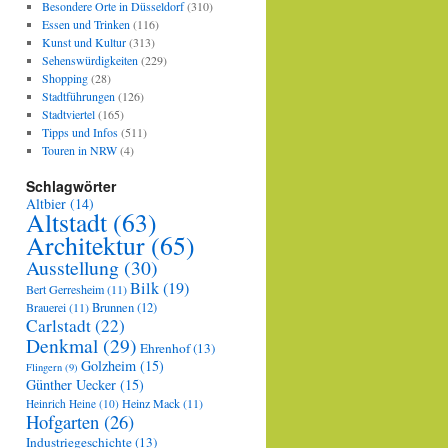
Besondere Orte in Düsseldorf
(310)
Essen und Trinken
(116)
Kunst und Kultur
(313)
Sehenswürdigkeiten
(229)
Shopping
(28)
Stadtführungen
(126)
Stadtviertel
(165)
Tipps und Infos
(511)
Touren in NRW
(4)
Schlagwörter
Altbier
(14)
Altstadt
(63)
Architektur
(65)
Ausstellung
(30)
Bilk
(19)
Bert Gerresheim
(11)
Brauerei
(11)
Brunnen
(12)
Carlstadt
(22)
Denkmal
(29)
Ehrenhof
(13)
Golzheim
(15)
Flingern
(9)
Günther Uecker
(15)
Heinz Mack
(11)
Heinrich Heine
(10)
Hofgarten
(26)
Industriegeschichte
(13)