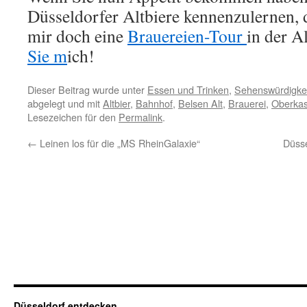
Düsseldorfer Altbiere kennenzulernen,
mir doch eine
Brauereien-Tour
in der A
Sie m
ich!
Dieser Beitrag wurde unter
Essen und Trinken
,
Sehenswürdigke
abgelegt und mit
Altbier
,
Bahnhof
,
Belsen Alt
,
Brauerei
,
Oberkas
Lesezeichen für den
Permalink
.
←
Leinen los für die „MS RheinGalaxie“
Düsse
Düsseldorf entdecken