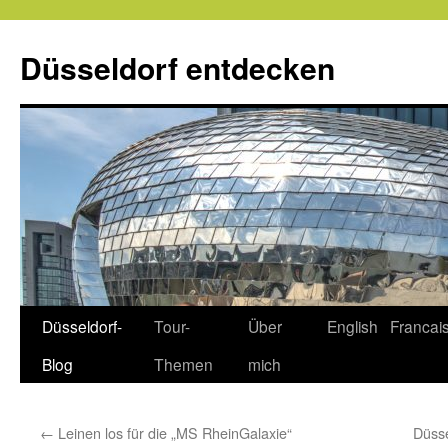
Zum
Inhalt
Düsseldorf entdecken
springen
Düsseldorf-
Tour-
Über
English
Francai
Blog
Themen
mich
←
Leinen los für die „MS RheinGalaxie“
Düsse