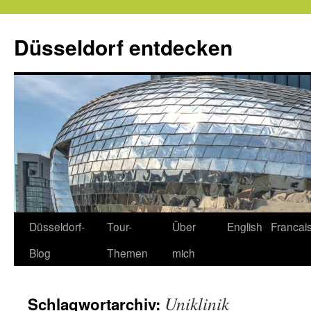
Zum
Inhalt
Düsseldorf entdecken
springen
Düsseldorf-
Tour-
Über
English
Francai
Blog
Themen
mich
Uniklinik
Schlagwortarchiv: