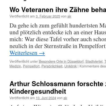
Wo Veteranen ihre Zähne beha
Veröffentlicht am
3. Februar 2025
von
ak
Da gehe ich zum gefühlt hundertsten Ma
und plötzlich entdecke ich an einer Ha
mich: War diese Tafel vorher auch scho
neulich in der Sternstraße in Pempelfor
Weiterlesen
→
Veröffentlicht unter
Besondere Orte in Düsseldorf
,
Stadtviertel
,
T
Medizin
,
Pempelfort
,
Persönlichkeit
,
Uniklinik
|
Kommentare deakt
Arthur Schlossmann forschte 
Kindergesundheit
Veröffentlicht am
10. Juni 2024
von
ak