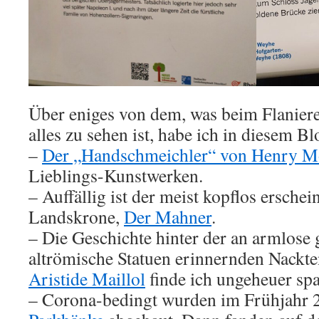
Über eniges von dem, was beim Flanier
alles zu sehen ist, habe ich in diesem Bl
–
Der „Handschmeichler“ von Henry M
Lieblings-Kunstwerken.
– Auffällig ist der meist kopflos ersche
Landskrone,
Der Mahner
.
– Die Geschichte hinter der an armlose 
altrömische Statuen erinnernden Nackt
Aristide Maillol
finde ich ungeheuer sp
– Corona-bedingt wurden im Frühjahr 