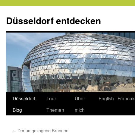
Zum
Inhalt
Düsseldorf entdecken
springen
Düsseldorf-
Tour-
Über
English
Francai
Blog
Themen
mich
←
Der umgezogene Brunnen