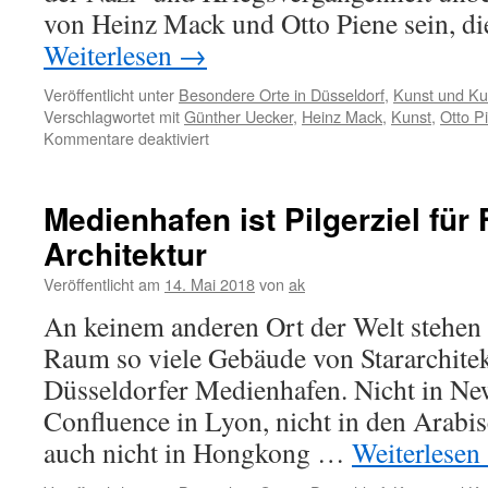
von Heinz Mack und Otto Piene sein, d
Weiterlesen
→
Veröffentlicht unter
Besondere Orte in Düsseldorf
,
Kunst und Kul
Verschlagwortet mit
Günther Uecker
,
Heinz Mack
,
Kunst
,
Otto P
für
Kommentare deaktiviert
Das
Feueratelier
von
Medienhafen ist Pilgerziel fü
Otto
Architektur
Piene
Veröffentlicht am
14. Mai 2018
von
ak
An keinem anderen Ort der Welt stehen
Raum so viele Gebäude von Stararchite
Düsseldorfer Medienhafen. Nicht in New
Confluence in Lyon, nicht in den Arabi
auch nicht in Hongkong …
Weiterlesen