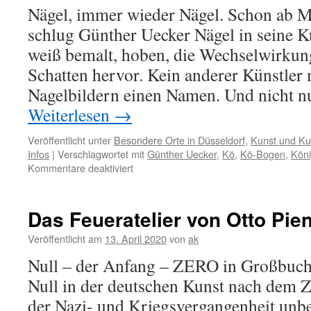
Nägel, immer wieder Nägel. Schon ab Mi
schlug Günther Uecker Nägel in seine Ku
weiß bemalt, hoben, die Wechselwirkun
Schatten hervor. Kein anderer Künstler 
Nagelbildern einen Namen. Und nicht n
Weiterlesen
→
Veröffentlicht unter
Besondere Orte in Düsseldorf
,
Kunst und Kul
Infos
|
Verschlagwortet mit
Günther Uecker
,
Kö
,
Kö-Bogen
,
Köni
für
Kommentare deaktiviert
Ist
das
der
Das Feueratelier von Otto Pie
größte
Nagel
Veröffentlicht am
13. April 2020
von
ak
der
Null – der Anfang – ZERO in Großbuch
Welt?
Null in der deutschen Kunst nach dem 
der Nazi- und Kriegsvergangenheit unbel