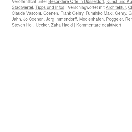
Veröffentlicht unter
Besondere Orte in Düsseldorf
,
Kunst und Kul
Stadtviertel
,
Tipps und Infos
|
Verschlagwortet mit
Architektur
,
Ch
Claude Vasconi
,
Coenen
,
Frank Gehry
,
Fumihiko Maki
,
Gehry
,
G
Jahn
,
Jo Coenen
,
Jörg Immendorff
,
Medienhafen
,
Pöggeler
,
Ren
für
Steven Holl
,
Uecker
,
Zaha Hadid
|
Kommentare deaktiviert
Medie
ist
Pilger
für
Fans
mode
Archit