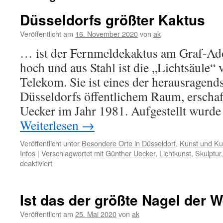
Düsseldorfs größter Kaktus
Veröffentlicht am
16. November 2020
von
ak
… ist der Fernmeldekaktus am Graf-Ado
hoch und aus Stahl ist die „Lichtsäule“
Telekom. Sie ist eines der herausragend
Düsseldorfs öffentlichem Raum, erscha
Uecker im Jahr 1981. Aufgestellt wurde
Weiterlesen
→
Veröffentlicht unter
Besondere Orte in Düsseldorf
,
Kunst und Kul
Infos
|
Verschlagwortet mit
Günther Uecker
,
Lichtkunst
,
Skulptur
für
deaktiviert
Düsseldorfs
größter
Kaktus
Ist das der größte Nagel der W
Veröffentlicht am
25. Mai 2020
von
ak