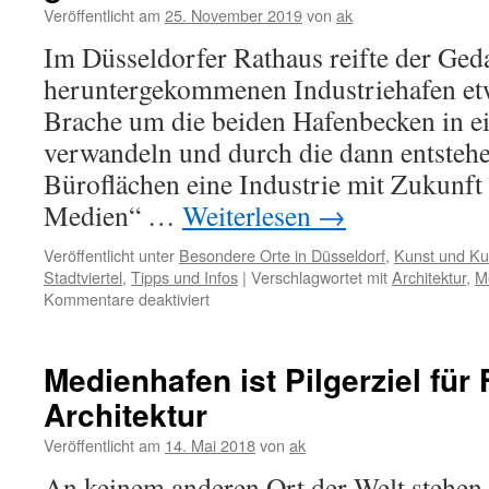
Veröffentlicht am
25. November 2019
von
ak
Im Düsseldorfer Rathaus reifte der Ged
heruntergekommenen Industriehafen et
Brache um die beiden Hafenbecken in e
verwandeln und durch die dann entste
Büroflächen eine Industrie mit Zukunft 
Medien“ …
Weiterlesen
→
Veröffentlicht unter
Besondere Orte in Düsseldorf
,
Kunst und Kul
Stadtviertel
,
Tipps und Infos
|
Verschlagwortet mit
Architektur
,
M
für
Kommentare deaktiviert
Zaha
Hadid
hätte
Medienhafen ist Pilgerziel fü
fast
Architektur
den
Medienhafen
Veröffentlicht am
14. Mai 2018
von
ak
gestaltet
An keinem anderen Ort der Welt stehen