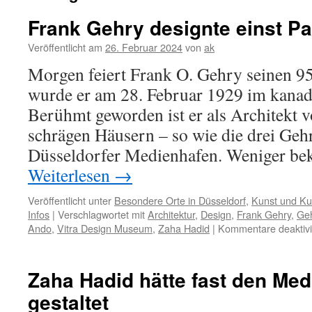
Frank Gehry designte einst P
Veröffentlicht am
26. Februar 2024
von
ak
Morgen feiert Frank O. Gehry seinen 9
wurde er am 28. Februar 1929 im kanad
Berühmt geworden ist er als Architekt 
schrägen Häusern – so wie die drei Ge
Düsseldorfer Medienhafen. Weniger be
Weiterlesen
→
Veröffentlicht unter
Besondere Orte in Düsseldorf
,
Kunst und Kul
Infos
|
Verschlagwortet mit
Architektur
,
Design
,
Frank Gehry
,
Ge
Ando
,
Vitra Design Museum
,
Zaha Hadid
|
Kommentare deaktivi
Zaha Hadid hätte fast den Me
gestaltet