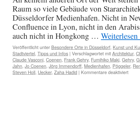
Raum so viele Gebäude von Stararchite
Düsseldorfer Medienhafen. Nicht in New
Confluence in Lyon, nicht in den Arabi
auch nicht in Hongkong …
Weiterlesen
Veröffentlicht unter
Besondere Orte in Düsseldorf
,
Kunst und Kul
Stadtviertel
,
Tipps und Infos
|
Verschlagwortet mit
Architektur
,
Ch
Claude Vasconi
,
Coenen
,
Frank Gehry
,
Fumihiko Maki
,
Gehry
,
G
Jahn
,
Jo Coenen
,
Jörg Immendorff
,
Medienhafen
,
Pöggeler
,
Ren
für
Steven Holl
,
Uecker
,
Zaha Hadid
|
Kommentare deaktiviert
Medie
ist
Pilger
für
Fans
mode
Archit