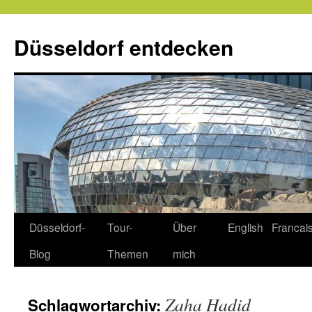
Zum
Inhalt
Düsseldorf entdecken
springen
Düsseldorf-
Tour-
Über
English
Francai
Blog
Themen
mich
Zaha Hadid
Schlagwortarchiv: