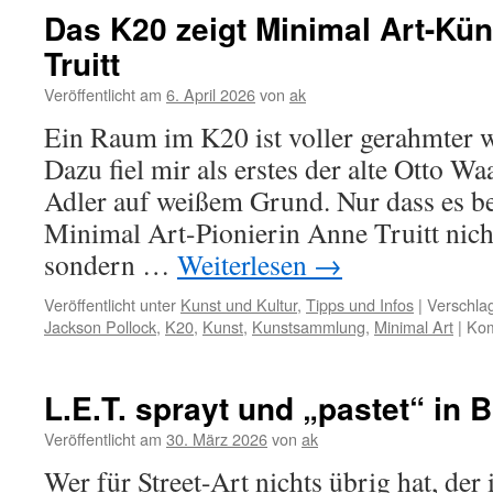
Das K20 zeigt Minimal Art-Kün
Truitt
Veröffentlicht am
6. April 2026
von
ak
Ein Raum im K20 ist voller gerahmter 
Dazu fiel mir als erstes der alte Otto W
Adler auf weißem Grund. Nur dass es b
Minimal Art-Pionierin Anne Truitt nich
sondern …
Weiterlesen
→
Veröffentlicht unter
Kunst und Kultur
,
Tipps und Infos
|
Verschlag
Jackson Pollock
,
K20
,
Kunst
,
Kunstsammlung
,
Minimal Art
|
Kom
L.E.T. sprayt und „pastet“ in B
Veröffentlicht am
30. März 2026
von
ak
Wer für Street-Art nichts übrig hat, der 