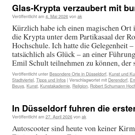
Glas-Krypta verzaubert mit b
Veröffentlicht am
4. Mai 2026
von
ak
Kürzlich habe ich einen magischen Ort 
die Krypta unter dem Partikasaal der 
Hochschule. Ich hatte die Gelegenheit –
tatsächlich als Glück – an einer Führun
Emil Schult teilnehmen zu können, der
Veröffentlicht unter
Besondere Orte in Düsseldorf
,
Kunst und Kul
Stadtviertel
,
Tipps und Infos
|
Verschlagwortet mit
Derendorf
,
Em
Beuys
,
Kunst
,
Kunstakademie
,
Religion
,
Robert Schumann Hoc
In Düsseldorf fuhren die erst
Veröffentlicht am
27. April 2026
von
ak
Autoscooter sind heute von keiner Kir