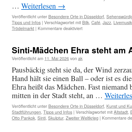
…
Weiterlesen
→
Veröffentlicht unter
Besondere Orte in Düsseldorf
,
Sehenswürdig
Tipps und Infos
|
Verschlagwortet mit
Bilk
,
Café
,
Jazz
,
Livemusik
für
Trödelmarkt
|
Kommentare deaktiviert
Trödel
und
Live-
Sinti-Mädchen Ehra steht am 
Musik
am
Veröffentlicht am
11. Mai 2026
von
ak
Aachener
Pausbäckig steht sie da, der Wind zerzau
Platz
Hand hält sie einen Ball – oder ist es di
Ehra heißt das Mädchen. Fast niemand b
mitten in der Stadt steht, an …
Weiterle
Veröffentlicht unter
Besondere Orte in Düsseldorf
,
Kunst und Kul
Stadtführungen
,
Tipps und Infos
|
Verschlagwortet mit
Altstadt
,
Otto Pankok
,
Sinti
,
Skulptur
,
Zweiter Weltkrieg
|
Kommentare dea