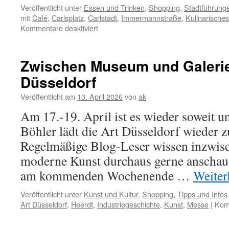
Veröffentlicht unter
Essen und Trinken
,
Shopping
,
Stadtführung
mit
Café
,
Carlsplatz
,
Carlstadt
,
Immermannstraße
,
Kulinarisches
für
Kommentare deaktiviert
Instagram-
Früchte
gibt’s
Zwischen Museum und Galerie
auch
Düsseldorf
am
Carlsplatz
Veröffentlicht am
13. April 2026
von
ak
Am 17.-19. April ist es wieder soweit 
Böhler lädt die Art Düsseldorf wieder 
Regelmäßige Blog-Leser wissen inzwisc
moderne Kunst durchaus gerne anschaue
am kommenden Wochenende …
Weiter
Veröffentlicht unter
Kunst und Kultur
,
Shopping
,
Tipps und Infos
Art Düsseldorf
,
Heerdt
,
Industriegeschichte
,
Kunst
,
Messe
|
Komm