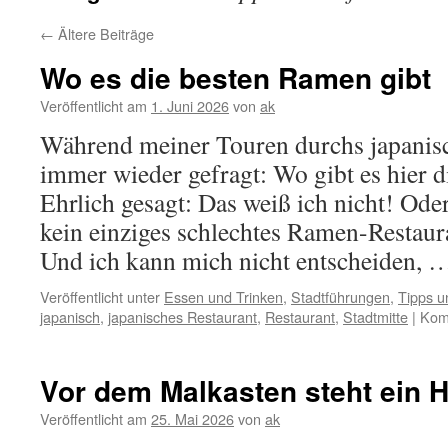
←
Ältere Beiträge
Wo es die besten Ramen gibt
Veröffentlicht am
1. Juni 2026
von
ak
Während meiner Touren durchs japanisc
immer wieder gefragt: Wo gibt es hier 
Ehrlich gesagt: Das weiß ich nicht! Ode
kein einziges schlechtes Ramen-Restaur
Und ich kann mich nicht entscheiden,
Veröffentlicht unter
Essen und Trinken
,
Stadtführungen
,
Tipps u
japanisch
,
japanisches Restaurant
,
Restaurant
,
Stadtmitte
|
Komm
Vor dem Malkasten steht ein 
Veröffentlicht am
25. Mai 2026
von
ak