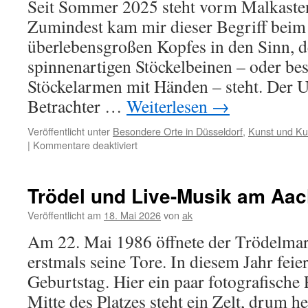
Seit Sommer 2025 steht vorm Malkaste
Zumindest kam mir dieser Begriff beim
überlebensgroßen Kopfes in den Sinn, de
spinnenartigen Stöckelbeinen – oder bes
Stöckelarmen mit Händen – steht. Der Un
Betrachter …
Weiterlesen
→
Veröffentlicht unter
Besondere Orte in Düsseldorf
,
Kunst und Kul
für
|
Kommentare deaktiviert
Vor
dem
Malkasten
Trödel und Live-Musik am Aac
steht
ein
Veröffentlicht am
18. Mai 2026
von
ak
Hohlkopf
Am 22. Mai 1986 öffnete der Trödelmar
erstmals seine Tore. In diesem Jahr feier
Geburtstag. Hier ein paar fotografische 
Mitte des Platzes steht ein Zelt, drum 