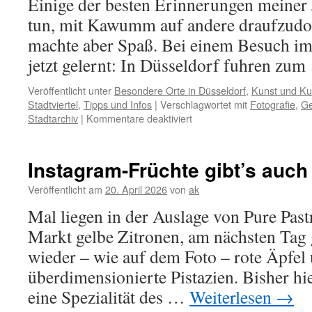
Einige der besten Erinnerungen meiner
tun, mit Kawumm auf andere draufzudo
machte aber Spaß. Bei einem Besuch im 
jetzt gelernt: In Düsseldorf fuhren zu
Veröffentlicht unter
Besondere Orte in Düsseldorf
,
Kunst und Kul
Stadtviertel
,
Tipps und Infos
|
Verschlagwortet mit
Fotografie
,
Ge
für
Stadtarchiv
|
Kommentare deaktiviert
In
Düsseldorf
fuhren
Instagram-Früchte gibt’s auch
die
ersten
Veröffentlicht am
20. April 2026
von
ak
Autoscooter
Mal liegen in der Auslage von Pure Past
Markt gelbe Zitronen, am nächsten Tag
wieder – wie auf dem Foto – rote Äpfel
überdimensionierte Pistazien. Bisher hi
eine Spezialität des …
Weiterlesen
→