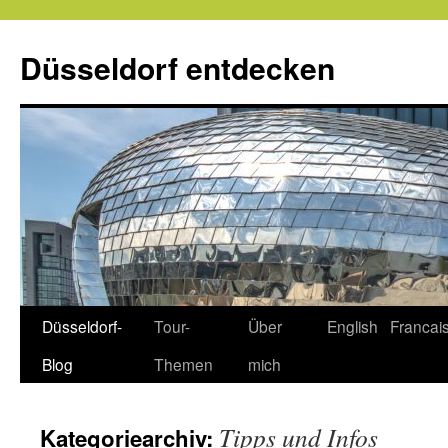
Zum
Inhalt
Düsseldorf entdecken
springen
Düsseldorf-
Tour-
Über
English
Francai
Blog
Themen
mich
Tipps und Infos
Kategoriearchiv: