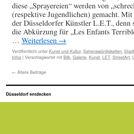
diese „Sprayereien“ werden von „schre
(respektive Jugendlichen) gemacht. Mit 
der Düsseldorfer Künstler L.E.T., denn 
die Abkürzung für „Les Enfants Terrible
…
Weiterlesen
→
Veröffentlicht unter
Kunst und Kultur
,
Sehenswürdigkeiten
,
Stad
Infos
|
Verschlagwortet mit
Bilk
,
Galerie
,
Kunst
,
LET
,
StreetArt
,
←
Ältere Beiträge
Düsseldorf entdecken