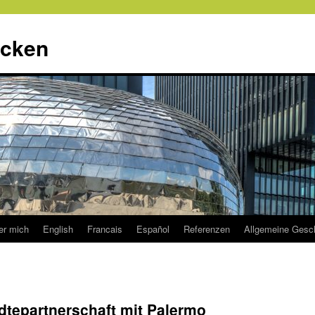
ecken
er mich
English
Francais
Español
Referenzen
Allgemeine Gesc
dtepartnerschaft mit Palermo