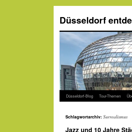
Zum
Inhalt
Düsseldorf entd
springen
Düsseldorf-Blog
Tour-Themen
Üb
Surrealismus
Schlagwortarchiv:
Jazz und 10 Jahre Stä