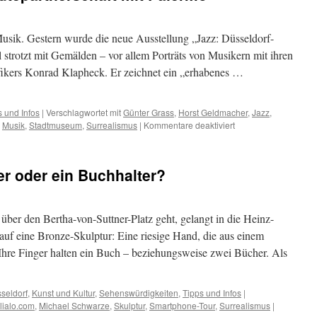
Musik. Gestern wurde die neue Ausstellung „Jazz: Düsseldorf-
 strotzt mit Gemälden – vor allem Porträts von Musikern mit ihren
fikers Konrad Klapheck. Er zeichnet ein „erhabenes …
s und Infos
|
Verschlagwortet mit
Günter Grass
,
Horst Geldmacher
,
Jazz
,
für
,
Musik
,
Stadtmuseum
,
Surrealismus
|
Kommentare deaktiviert
Jazz
und
10
er oder ein Buchhalter?
Jahre
Städtepartnerschaft
mit
Palermo
ber den Bertha-von-Suttner-Platz geht, gelangt in die Heinz-
auf eine Bronze-Skulptur: Eine riesige Hand, die aus einem
Ihre Finger halten ein Buch – beziehungsweise zwei Bücher. Als
seldorf
,
Kunst und Kultur
,
Sehenswürdigkeiten
,
Tipps und Infos
|
lialo.com
,
Michael Schwarze
,
Skulptur
,
Smartphone-Tour
,
Surrealismus
|