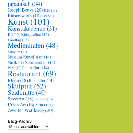
japanisch
(34)
Joseph Beuys
(20)
K20
(11)
Kaiserswerth
(18)
Kirche
(10)
Kunst
(101)
Kunstakademie
(31)
Königsallee
(14)
Kö
(13)
Landtag
(13)
Medienhafen
(48)
Museum
(11)
Museum KunstPalast
(14)
Nordfriedhof
(14)
Musik
(11)
Pempelfort
(14)
Park
(12)
Restaurant
(69)
Rhein
(18)
Rheinufer
(14)
Skulptur
(52)
Stadtmitte
(40)
StreetArt
(18)
Tonhalle
(10)
Urban Art
(16)
ZERO
(13)
Zweiter Weltkrieg
(20)
Blog-Archiv
Blog-
Archiv