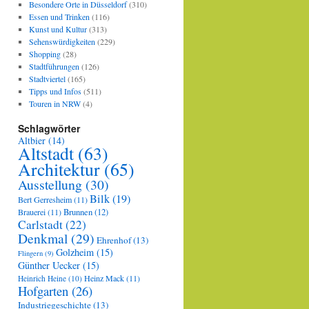
Besondere Orte in Düsseldorf
(310)
Essen und Trinken
(116)
Kunst und Kultur
(313)
Sehenswürdigkeiten
(229)
Shopping
(28)
Stadtführungen
(126)
Stadtviertel
(165)
Tipps und Infos
(511)
Touren in NRW
(4)
Schlagwörter
Altbier
(14)
Altstadt
(63)
Architektur
(65)
Ausstellung
(30)
Bilk
(19)
Bert Gerresheim
(11)
Brauerei
(11)
Brunnen
(12)
Carlstadt
(22)
Denkmal
(29)
Ehrenhof
(13)
Golzheim
(15)
Flingern
(9)
Günther Uecker
(15)
Heinz Mack
(11)
Heinrich Heine
(10)
Hofgarten
(26)
Industriegeschichte
(13)