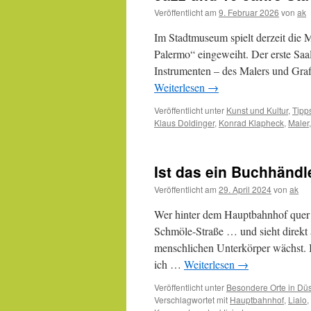
Veröffentlicht am
9. Februar 2026
von
ak
Im Stadtmuseum spielt derzeit die 
Palermo“ eingeweiht. Der erste Saal
Instrumenten – des Malers und Gra
Weiterlesen
→
Veröffentlicht unter
Kunst und Kultur
,
Tipp
Klaus Doldinger
,
Konrad Klapheck
,
Maler
Ist das ein Buchhändl
Veröffentlicht am
29. April 2024
von
ak
Wer hinter dem Hauptbahnhof quer ü
Schmöle-Straße … und sieht direkt 
menschlichen Unterkörper wächst. 
ich …
Weiterlesen
→
Veröffentlicht unter
Besondere Orte in Düs
Verschlagwortet mit
Hauptbahnhof
,
Lialo
,