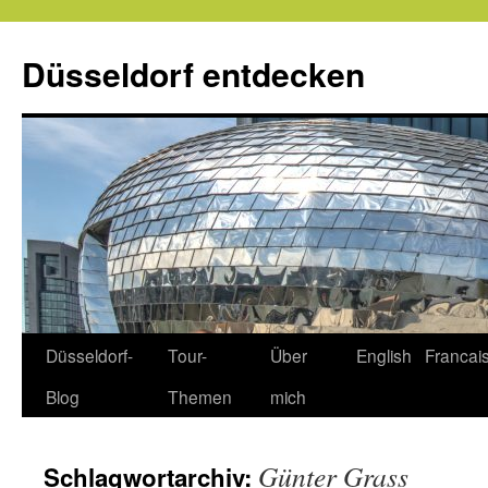
Zum
Inhalt
Düsseldorf entdecken
springen
Düsseldorf-
Tour-
Über
English
Francai
Blog
Themen
mich
Günter Grass
Schlagwortarchiv: