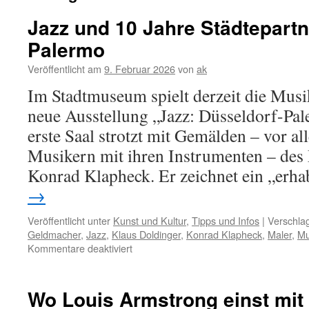
Jazz und 10 Jahre Städtepartn
Palermo
Veröffentlicht am
9. Februar 2026
von
ak
Im Stadtmuseum spielt derzeit die Musi
neue Ausstellung „Jazz: Düsseldorf-Pal
erste Saal strotzt mit Gemälden – vor al
Musikern mit ihren Instrumenten – des 
Konrad Klapheck. Er zeichnet ein „er
→
Veröffentlicht unter
Kunst und Kultur
,
Tipps und Infos
|
Verschlag
Geldmacher
,
Jazz
,
Klaus Doldinger
,
Konrad Klapheck
,
Maler
,
Mu
für
Kommentare deaktiviert
Jazz
und
10
Wo Louis Armstrong einst mit
Jahre