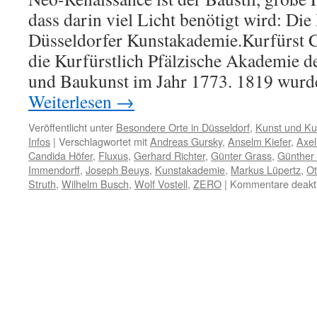
jazzte
dass darin viel Licht benötigt wird: Die
Düsseldorfer Kunstakademie.Kurfürst 
die Kurfürstlich Pfälzische Akademie d
und Baukunst im Jahr 1773. 1819 wurd
Weiterlesen
→
Veröffentlicht unter
Besondere Orte in Düsseldorf
,
Kunst und Kul
Infos
|
Verschlagwortet mit
Andreas Gursky
,
Anselm Kiefer
,
Axel
Candida Höfer
,
Fluxus
,
Gerhard Richter
,
Günter Grass
,
Günther
Immendorff
,
Joseph Beuys
,
Kunstakademie
,
Markus Lüpertz
,
Ot
Struth
,
Wilhelm Busch
,
Wolf Vostell
,
ZERO
|
Kommentare deakti