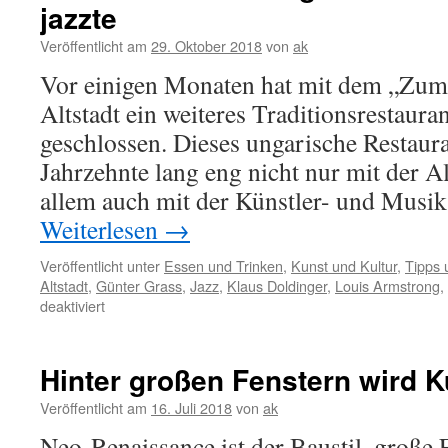
jazzte
Städtepartnerschaft
mit
Veröffentlicht am
29. Oktober 2018
von
ak
Palermo
Vor einigen Monaten hat mit dem „Zum 
Altstadt ein weiteres Traditionsrestaura
geschlossen. Dieses ungarische Restaura
Jahrzehnte lang eng nicht nur mit der A
allem auch mit der Künstler- und Mus
Weiterlesen
→
Veröffentlicht unter
Essen und Trinken
,
Kunst und Kultur
,
Tipps 
Altstadt
,
Günter Grass
,
Jazz
,
Klaus Doldinger
,
Louis Armstrong
,
für
deaktiviert
Wo
Louis
Armstrong
Hinter großen Fenstern wird 
einst
mit
Veröffentlicht am
16. Juli 2018
von
ak
Günter
Neo-Renaissance ist der Baustil, große 
Grass