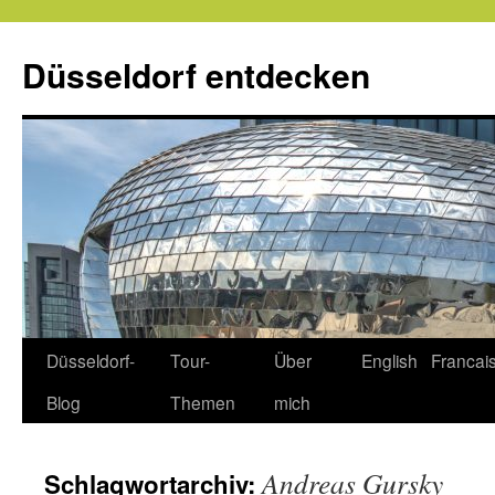
Zum
Inhalt
Düsseldorf entdecken
springen
Düsseldorf-
Tour-
Über
English
Francai
Blog
Themen
mich
Andreas Gursky
Schlagwortarchiv: