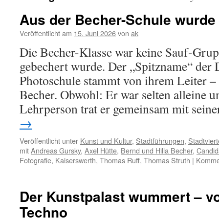
Aus der Becher-Schule wurde
Veröffentlicht am
15. Juni 2026
von
ak
Die Becher-Klasse war keine Sauf-Grupp
gebechert wurde. Der „Spitzname“ der 
Photoschule stammt von ihrem Leiter –
Becher. Obwohl: Er war selten alleine u
Lehrperson trat er gemeinsam mit sein
→
Veröffentlicht unter
Kunst und Kultur
,
Stadtführungen
,
Stadtviert
mit
Andreas Gursky
,
Axel Hütte
,
Bernd und Hilla Becher
,
Candid
Fotografie
,
Kaiserswerth
,
Thomas Ruff
,
Thomas Struth
|
Kommen
Der Kunstpalast wummert – vo
Techno