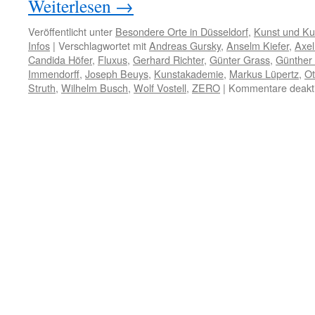
Weiterlesen
→
Veröffentlicht unter
Besondere Orte in Düsseldorf
,
Kunst und Kul
Infos
|
Verschlagwortet mit
Andreas Gursky
,
Anselm Kiefer
,
Axel
Candida Höfer
,
Fluxus
,
Gerhard Richter
,
Günter Grass
,
Günther
Immendorff
,
Joseph Beuys
,
Kunstakademie
,
Markus Lüpertz
,
Ot
Struth
,
Wilhelm Busch
,
Wolf Vostell
,
ZERO
|
Kommentare deakti