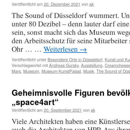
Veröffentlicht am
20. Dezember 2021
von
ak
The Sound of Düsseldorf wummert. Und
unter 80 Dezibel – denn lauter darf eine
sein, sonst macht sich das Museum weg
den Arbeitsschutz für seine Mitarbeiter 
Ohr … …
Weiterlesen
→
Veröffentlicht unter
Besondere Orte in Düsseldorf
,
Kunst und Kul
Verschlagwortet mit
Andreas Gursky
,
Ausstellung
,
Creamchees
Mars
,
Museum
,
Museum KunstPalast
,
Musik
,
The Sound of Düs
Geheimnisvolle Figuren bevöl
„space4art“
Veröffentlicht am
20. September 2021
von
ak
Viele Architekten haben eine Künstlersee
auch die Architekten von HPP. Aus ihre