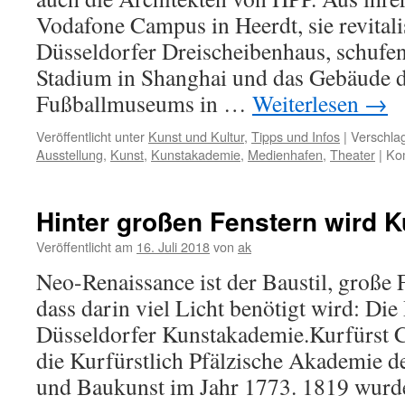
Vodafone Campus in Heerdt, sie revitali
Düsseldorfer Dreischeibenhaus, schufe
Stadium in Shanghai und das Gebäude 
Fußballmuseums in …
Weiterlesen
→
Veröffentlicht unter
Kunst und Kultur
,
Tipps und Infos
|
Verschlag
Ausstellung
,
Kunst
,
Kunstakademie
,
Medienhafen
,
Theater
|
Kom
Hinter großen Fenstern wird 
Veröffentlicht am
16. Juli 2018
von
ak
Neo-Renaissance ist der Baustil, große 
dass darin viel Licht benötigt wird: Die
Düsseldorfer Kunstakademie.Kurfürst 
die Kurfürstlich Pfälzische Akademie d
und Baukunst im Jahr 1773. 1819 wurd