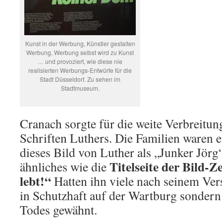
Kunst in der Werbung, Künstler gestalten
Werbung, Werbung selbst wird zu Kunst
… und provoziert, wie diese nie
realisierten Werbungs-Entwürfe für die
Stadt Düsseldorf. Zu sehen im
Stadtmuseum.
Cranach sorgte für die weite Verbreitu
Schriften Luthers. Die Familien waren 
dieses Bild von Luther als „Junker Jörg
Titelseite der Bild-
ähnliches wie die
lebt!“
Hatten ihn viele nach seinem Ve
in Schutzhaft auf der Wartburg sondern 
Todes gewähnt.