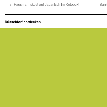
←
Hausmannskost auf Japanisch im Kotobuki
Banh
Düsseldorf entdecken