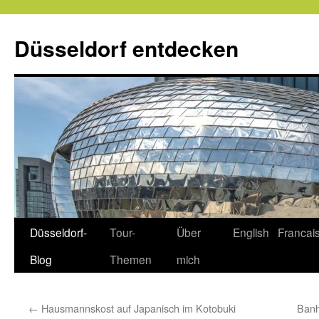
Zum
Inhalt
Düsseldorf entdecken
springen
Düsseldorf-
Tour-
Über
English
Francai
Blog
Themen
mich
←
Hausmannskost auf Japanisch im Kotobuki
Banh