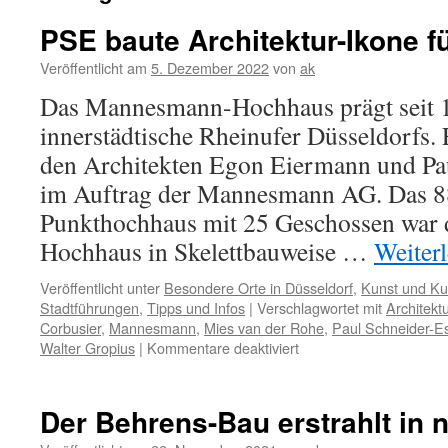
PSE baute Architektur-Ikone 
Veröffentlicht am
5. Dezember 2022
von
ak
Das Mannesmann-Hochhaus prägt seit 
innerstädtische Rheinufer Düsseldorfs.
den Architekten Egon Eiermann und Pa
im Auftrag der Mannesmann AG. Das 8
Punkthochhaus mit 25 Geschossen war d
Hochhaus in Skelettbauweise …
Weiter
Veröffentlicht unter
Besondere Orte in Düsseldorf
,
Kunst und Kul
Stadtführungen
,
Tipps und Infos
|
Verschlagwortet mit
Architektu
Corbusier
,
Mannesmann
,
Mies van der Rohe
,
Paul Schneider-E
für
Walter Gropius
|
Kommentare deaktiviert
PSE
baute
Architektur-
Der Behrens-Bau erstrahlt in
Ikone
für