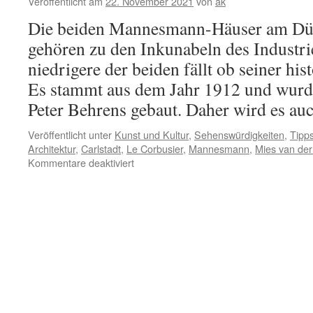
Veröffentlicht am
22. November 2021
von
ak
Mannesmann
Die beiden Mannesmann-Häuser am Düs
gehören zu den Inkunabeln des Industr
niedrigere der beiden fällt ob seiner his
Es stammt aus dem Jahr 1912 und wurd
Peter Behrens gebaut. Daher wird es a
Veröffentlicht unter
Kunst und Kultur
,
Sehenswürdigkeiten
,
Tipps
Architektur
,
Carlstadt
,
Le Corbusier
,
Mannesmann
,
Mies van de
für
Kommentare deaktiviert
Der
Behrens-
Bau
erstrahlt
in
neuem
Glanz