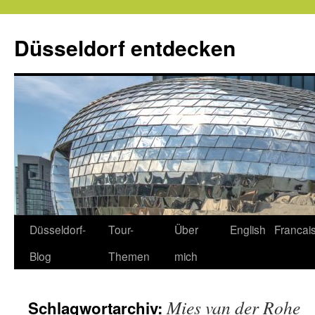
Zum
Inhalt
Düsseldorf entdecken
springen
Düsseldorf-
Tour-
Über
English
Francai
Blog
Themen
mich
Mies van der Rohe
Schlagwortarchiv: