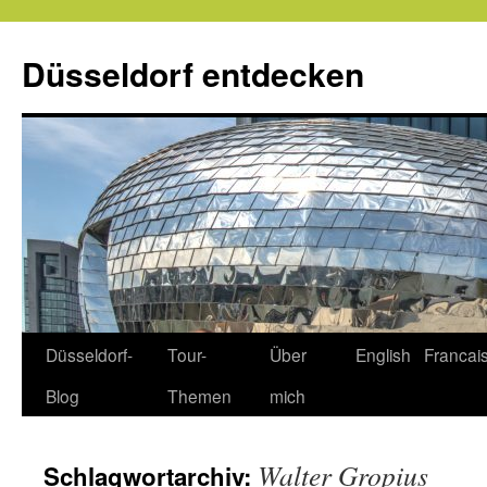
Zum
Inhalt
Düsseldorf entdecken
springen
Düsseldorf-
Tour-
Über
English
Francai
Blog
Themen
mich
Walter Gropius
Schlagwortarchiv: