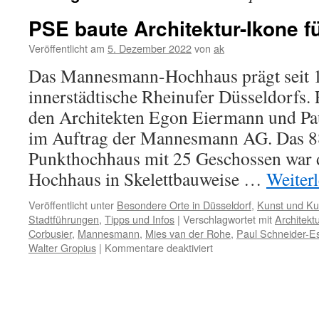
PSE baute Architektur-Ikone 
Veröffentlicht am
5. Dezember 2022
von
ak
Das Mannesmann-Hochhaus prägt seit 
innerstädtische Rheinufer Düsseldorfs.
den Architekten Egon Eiermann und Pa
im Auftrag der Mannesmann AG. Das 8
Punkthochhaus mit 25 Geschossen war d
Hochhaus in Skelettbauweise …
Weiter
Veröffentlicht unter
Besondere Orte in Düsseldorf
,
Kunst und Kul
Stadtführungen
,
Tipps und Infos
|
Verschlagwortet mit
Architektu
Corbusier
,
Mannesmann
,
Mies van der Rohe
,
Paul Schneider-E
für
Walter Gropius
|
Kommentare deaktiviert
PSE
baute
Architektur-
Ikone
für