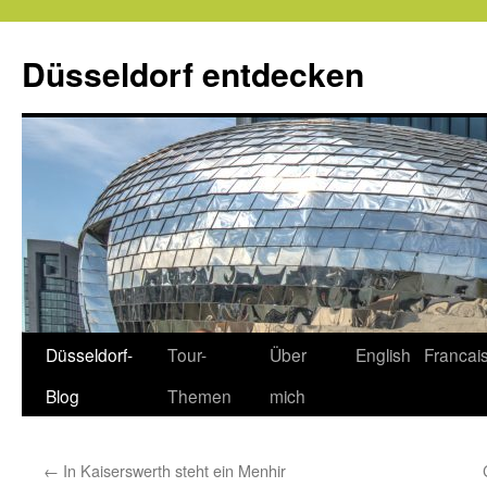
Zum
Inhalt
Düsseldorf entdecken
springen
Düsseldorf-
Tour-
Über
English
Francai
Blog
Themen
mich
←
In Kaiserswerth steht ein Menhir