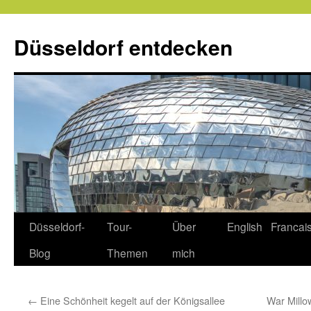
Zum
Inhalt
Düsseldorf entdecken
springen
Düsseldorf-
Tour-
Über
English
Francai
Blog
Themen
mich
←
Eine Schönheit kegelt auf der Königsallee
War Millo