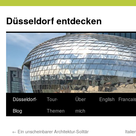
Zum
Inhalt
Düsseldorf entdecken
springen
Düsseldorf-
Tour-
Über
English
Francai
Blog
Themen
mich
←
Ein unscheinbarer Architektur-Solitär
Itali