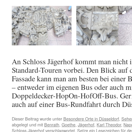
An Schloss Jägerhof kommt man nicht 
Standard-Touren vorbei. Den Blick auf 
Fassade kann man am besten bei einer 
– entweder im eigenen Bus oder auch m
Doppeldecker-HopOn-HofOff-Bus. Gerne
auch auf einer Bus-Rundfahrt durch Dü
Dieser Beitrag wurde unter
Besondere Orte in Düsseldorf
,
Sehen
abgelegt und mit
Benrath
,
Goethe
,
Jägerhof
,
Karl Theodor
,
Nap
Schloss Jägerhof
verschlagwortet. Setze ein Lesezeichen für d