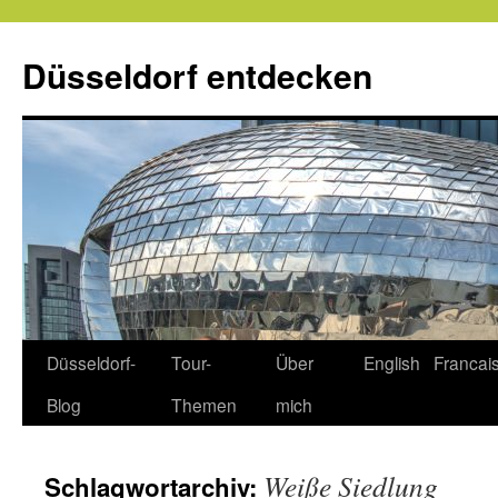
Zum
Inhalt
Düsseldorf entdecken
springen
Düsseldorf-
Tour-
Über
English
Francai
Blog
Themen
mich
Weiße Siedlung
Schlagwortarchiv: