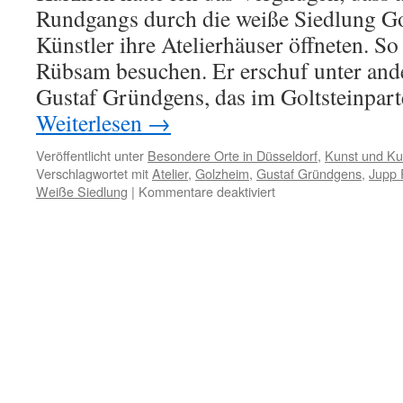
Rundgangs durch die weiße Siedlung Go
Künstler ihre Atelierhäuser öffneten. So
Rübsam besuchen. Er erschuf unter an
Gustaf Gründgens, das im Goltsteinpart
Weiterlesen
→
Veröffentlicht unter
Besondere Orte in Düsseldorf
,
Kunst und Kul
Verschlagwortet mit
Atelier
,
Golzheim
,
Gustaf Gründgens
,
Jupp
für
Weiße Siedlung
|
Kommentare deaktiviert
Atelierbesuch
bei
Peter
Rübsam