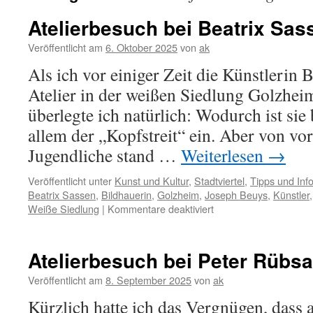
Atelierbesuch bei Beatrix Sas
Veröffentlicht am
6. Oktober 2025
von
ak
Als ich vor einiger Zeit die Künstlerin 
Atelier in der weißen Siedlung Golzhei
überlegte ich natürlich: Wodurch ist sie
allem der „Kopfstreit“ ein. Aber von vo
Jugendliche stand …
Weiterlesen
→
Veröffentlicht unter
Kunst und Kultur
,
Stadtviertel
,
Tipps und Inf
Beatrix Sassen
,
Bildhauerin
,
Golzheim
,
Joseph Beuys
,
Künstler
für
Weiße Siedlung
|
Kommentare deaktiviert
Atelierbesuch
bei
Beatrix
Atelierbesuch bei Peter Rübs
Sassen
Veröffentlicht am
8. September 2025
von
ak
Kürzlich hatte ich das Vergnügen, dass a