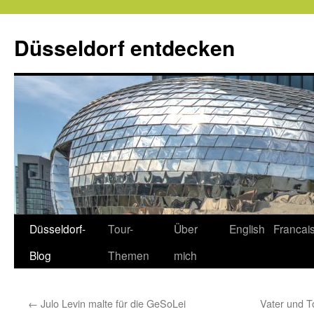
Zum
Inhalt
Düsseldorf entdecken
springen
Düsseldorf-
Tour-
Über
English
Francai
Blog
Themen
mich
←
Julo Levin malte für die GeSoLei
Vater und 