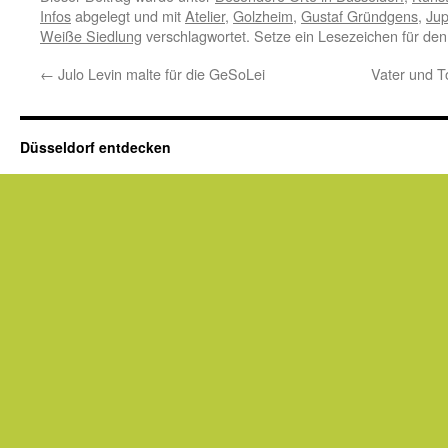
Infos
abgelegt und mit
Atelier
,
Golzheim
,
Gustaf Gründgens
,
Ju
Weiße Siedlung
verschlagwortet. Setze ein Lesezeichen für de
←
Julo Levin malte für die GeSoLei
Vater und 
Düsseldorf entdecken