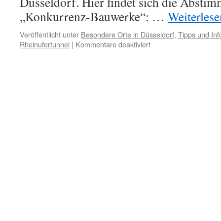
Düsseldorf. Hier findet sich die Abstim
„Konkurrenz-Bauwerke“: …
Weiterles
Veröffentlicht unter
Besondere Orte in Düsseldorf
,
Tipps und Inf
für
Rheinufertunnel
|
Kommentare deaktiviert
Rheinufertunnel
ist
„Bauwerk
des
Jahrhunderts“