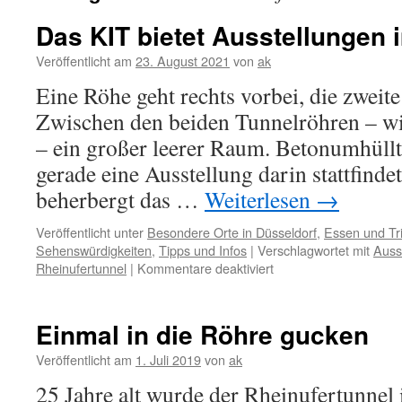
Das KIT bietet Ausstellungen 
Veröffentlicht am
23. August 2021
von
ak
Eine Röhe geht rechts vorbei, die zweit
Zwischen den beiden Tunnelröhren – w
– ein großer leerer Raum. Betonumhüllt
gerade eine Ausstellung darin stattfind
beherbergt das …
Weiterlesen
→
Veröffentlicht unter
Besondere Orte in Düsseldorf
,
Essen und Tr
Sehenswürdigkeiten
,
Tipps und Infos
|
Verschlagwortet mit
Auss
für
Rheinufertunnel
|
Kommentare deaktiviert
Das
KIT
bietet
Einmal in die Röhre gucken
Ausstellungen
im
Veröffentlicht am
1. Juli 2019
von
ak
Tunnel
25 Jahre alt wurde der Rheinufertunnel 