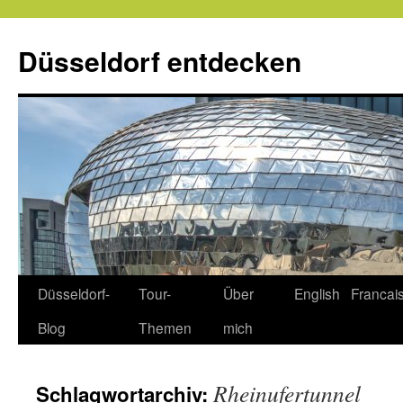
Zum
Inhalt
Düsseldorf entdecken
springen
Düsseldorf-
Tour-
Über
English
Francai
Blog
Themen
mich
Rheinufertunnel
Schlagwortarchiv: