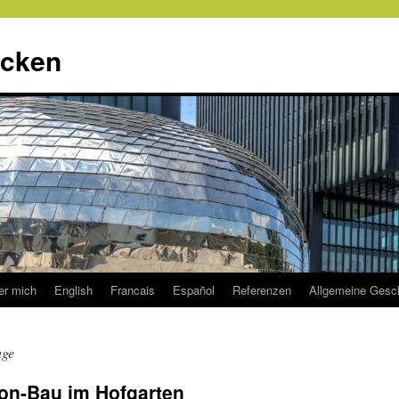
ecken
er mich
English
Francais
Español
Referenzen
Allgemeine Gesc
age
on-Bau im Hofgarten