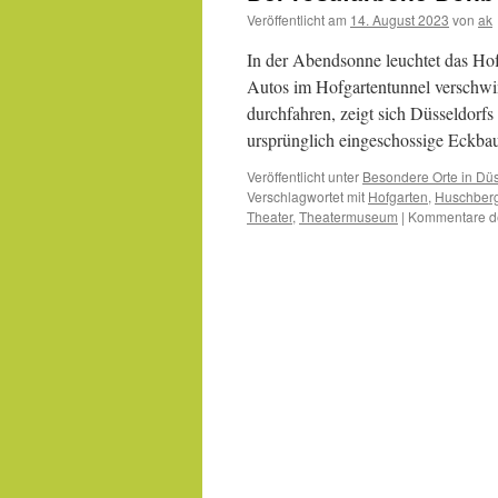
Veröffentlicht am
14. August 2023
von
ak
In der Abendsonne leuchtet das Ho
Autos im Hofgartentunnel verschw
durchfahren, zeigt sich Düsseldorfs
ursprünglich eingeschossige Eckb
Veröffentlicht unter
Besondere Orte in Düs
Verschlagwortet mit
Hofgarten
,
Huschber
Theater
,
Theatermuseum
|
Kommentare de