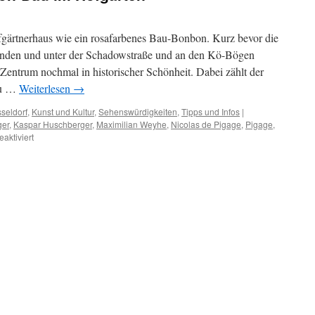
fgärtnerhaus wie ein rosafarbenes Bau-Bonbon. Kurz bevor die
inden und unter der Schadowstraße und an den Kö-Bögen
 Zentrum nochmal in historischer Schönheit. Dabei zählt der
au …
Weiterlesen
→
seldorf
,
Kunst und Kultur
,
Sehenswürdigkeiten
,
Tipps und Infos
|
ger
,
Kaspar Huschberger
,
Maximilian Weyhe
,
Nicolas de Pigage
,
Pigage
,
für
aktiviert
Der
rosafarbene
Bonbon-
Bau
im
Hofgarten