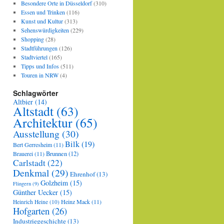
Besondere Orte in Düsseldorf
(310)
Essen und Trinken
(116)
Kunst und Kultur
(313)
Sehenswürdigkeiten
(229)
Shopping
(28)
Stadtführungen
(126)
Stadtviertel
(165)
Tipps und Infos
(511)
Touren in NRW
(4)
Schlagwörter
Altbier
(14)
Altstadt
(63)
Architektur
(65)
Ausstellung
(30)
Bilk
(19)
Bert Gerresheim
(11)
Brauerei
(11)
Brunnen
(12)
Carlstadt
(22)
Denkmal
(29)
Ehrenhof
(13)
Golzheim
(15)
Flingern
(9)
Günther Uecker
(15)
Heinz Mack
(11)
Heinrich Heine
(10)
Hofgarten
(26)
Industriegeschichte
(13)