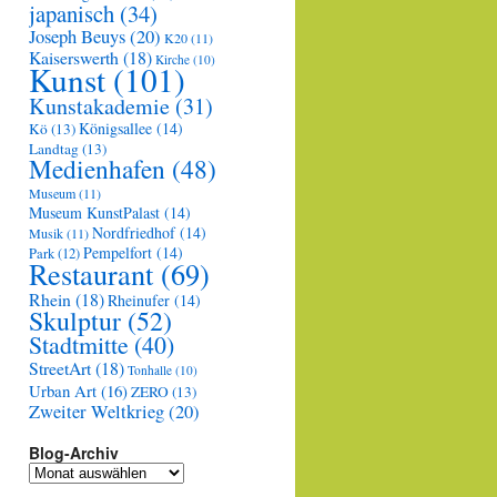
japanisch
(34)
Joseph Beuys
(20)
K20
(11)
Kaiserswerth
(18)
Kirche
(10)
Kunst
(101)
Kunstakademie
(31)
Königsallee
(14)
Kö
(13)
Landtag
(13)
Medienhafen
(48)
Museum
(11)
Museum KunstPalast
(14)
Nordfriedhof
(14)
Musik
(11)
Pempelfort
(14)
Park
(12)
Restaurant
(69)
Rhein
(18)
Rheinufer
(14)
Skulptur
(52)
Stadtmitte
(40)
StreetArt
(18)
Tonhalle
(10)
Urban Art
(16)
ZERO
(13)
Zweiter Weltkrieg
(20)
Blog-Archiv
Blog-
Archiv