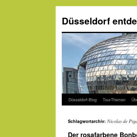
Zum
Inhalt
Düsseldorf entd
springen
Düsseldorf-Blog
Tour-Themen
Üb
Nicolas de Pig
Schlagwortarchiv:
Der rosafarbene Bonb