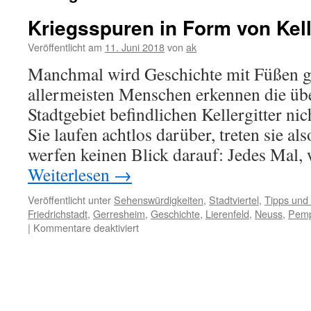
Kriegsspuren in Form von Kell
Veröffentlicht am
11. Juni 2018
von
ak
Manchmal wird Geschichte mit Füßen ge
allermeisten Menschen erkennen die übe
Stadtgebiet befindlichen Kellergitter nic
Sie laufen achtlos darüber, treten sie al
werfen keinen Blick darauf: Jedes Mal,
Weiterlesen
→
Veröffentlicht unter
Sehenswürdigkeiten
,
Stadtviertel
,
Tipps und 
Friedrichstadt
,
Gerresheim
,
Geschichte
,
Lierenfeld
,
Neuss
,
Pemp
für
|
Kommentare deaktiviert
Kriegsspuren
in
Form
von
Kellergittern