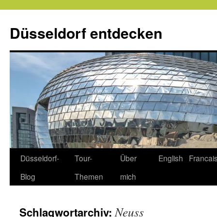
Zum
Inhalt
Düsseldorf entdecken
springen
Düsseldorf-
Tour-
Über
English
Francai
Blog
Themen
mich
Neuss
Schlagwortarchiv: