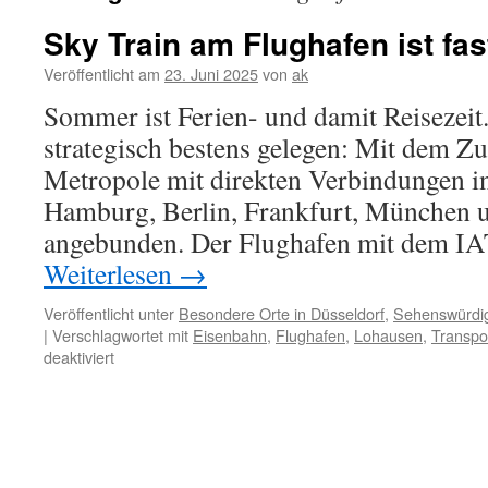
Sky Train am Flughafen ist fas
Veröffentlicht am
23. Juni 2025
von
ak
Sommer ist Ferien- und damit Reisezeit.
strategisch bestens gelegen: Mit dem Zug
Metropole mit direkten Verbindungen in
Hamburg, Berlin, Frankfurt, München
angebunden. Der Flughafen mit dem I
Weiterlesen
→
Veröffentlicht unter
Besondere Orte in Düsseldorf
,
Sehenswürdig
|
Verschlagwortet mit
Eisenbahn
,
Flughafen
,
Lohausen
,
Transpor
für
deaktiviert
Sky
Train
am
Flughafen
ist
fast