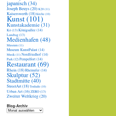
japanisch
(34)
Joseph Beuys
(20)
K20
(11)
Kaiserswerth
(18)
Kirche
(10)
Kunst
(101)
Kunstakademie
(31)
Königsallee
(14)
Kö
(13)
Landtag
(13)
Medienhafen
(48)
Museum
(11)
Museum KunstPalast
(14)
Nordfriedhof
(14)
Musik
(11)
Pempelfort
(14)
Park
(12)
Restaurant
(69)
Rhein
(18)
Rheinufer
(14)
Skulptur
(52)
Stadtmitte
(40)
StreetArt
(18)
Tonhalle
(10)
Urban Art
(16)
ZERO
(13)
Zweiter Weltkrieg
(20)
Blog-Archiv
Blog-
Archiv