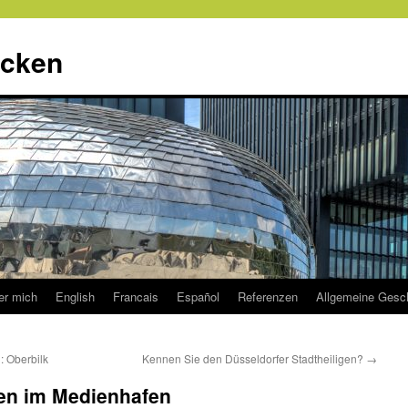
ecken
er mich
English
Francais
Español
Referenzen
Allgemeine Gesc
: Oberbilk
Kennen Sie den Düsseldorfer Stadtheiligen?
→
en im Medienhafen