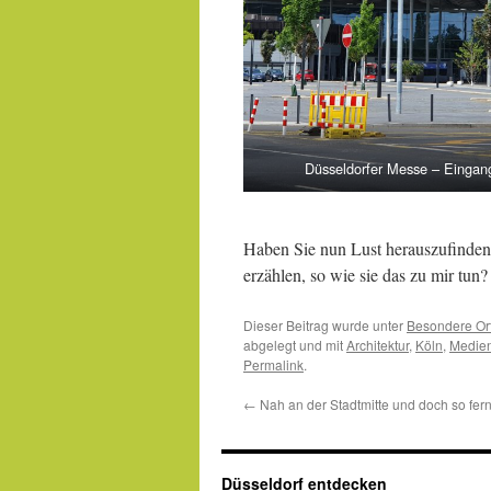
Düsseldorfer Messe – Eingan
Haben Sie nun Lust herauszufinde
erzählen, so wie sie das zu mir tu
Dieser Beitrag wurde unter
Besondere Ort
abgelegt und mit
Architektur
,
Köln
,
Medie
Permalink
.
←
Nah an der Stadtmitte und doch so fern
Düsseldorf entdecken