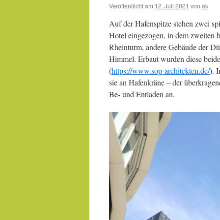
Veröffentlicht am
12. Juli 2021
von
ak
Auf der Hafenspitze stehen zwei sp
Hotel eingezogen, in dem zweiten be
Rheinturm, andere Gebäude der Düs
Himmel. Erbaut wurden diese beid
(
https://www.sop-architekten.de/
). 
sie an Hafenkräne – der überkragen
Be- und Entladen an.