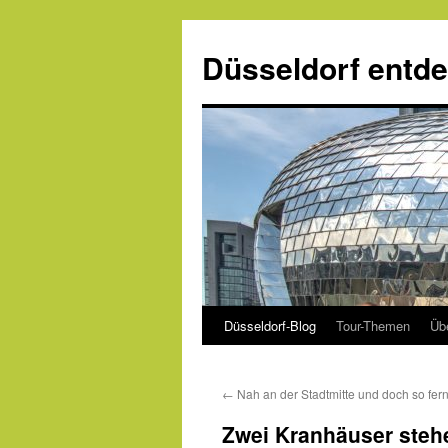
Zum
Inhalt
Düsseldorf entd
springen
Düsseldorf-Blog
Tour-Themen
Üb
←
Nah an der Stadtmitte und doch so fern
Zwei Kranhäuser steh