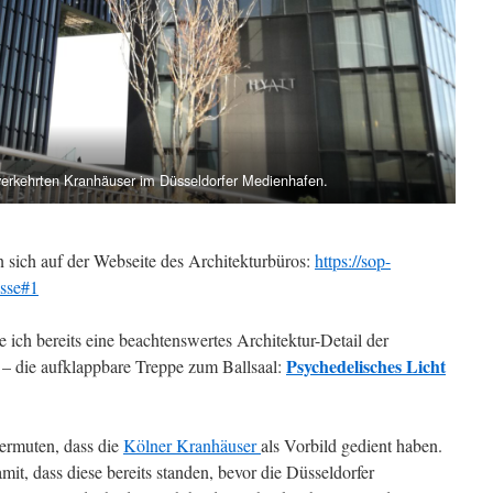
verkehrten Kranhäuser im Düsseldorfer Medienhafen.
 sich auf der Webseite des Architekturbüros:
https://sop-
asse#1
 ich bereits eine beachtenswertes Architektur-Detail der
Psychedelisches Licht
 – die aufklappbare Treppe zum Ballsaal:
ermuten, dass die
Kölner Kranhäuser
als Vorbild gedient haben.
mit, dass diese bereits standen, bevor die Düsseldorfer