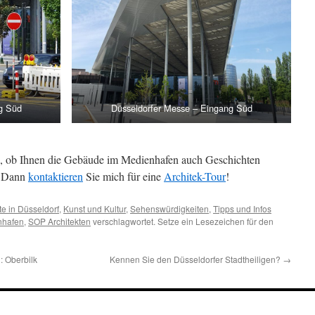
g Süd
Düsseldorfer Messe – Eingang Süd
n, ob Ihnen die Gebäude im Medienhafen auch Geschichten
n? Dann
kontaktieren
Sie mich für eine
Architek-Tour
!
e in Düsseldorf
,
Kunst und Kultur
,
Sehenswürdigkeiten
,
Tipps und Infos
nhafen
,
SOP Architekten
verschlagwortet. Setze ein Lesezeichen für den
: Oberbilk
Kennen Sie den Düsseldorfer Stadtheiligen?
→