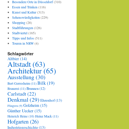
Besondere Orte in Düsseldorf
(310)
Essen und Trinken
(116)
Kunst und Kultur
(313)
Sehenswürdigkeiten
(229)
Shopping
(28)
Stadtführungen
(126)
Stadtviertel
(165)
Tipps und Infos
(511)
Touren in NRW
(4)
Schlagwörter
Altbier
(14)
Altstadt
(63)
Architektur
(65)
Ausstellung
(30)
Bilk
(19)
Bert Gerresheim
(11)
Brauerei
(11)
Brunnen
(12)
Carlstadt
(22)
Denkmal
(29)
Ehrenhof
(13)
Golzheim
(15)
Flingern
(9)
Günther Uecker
(15)
Heinz Mack
(11)
Heinrich Heine
(10)
Hofgarten
(26)
Industriegeschichte
(13)