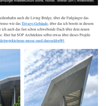
Hamburger Architekturbüro Bothe, Richter, Teheran (BRT) entworfenen.
ienhafen auch die Living Bridge, über die Fußgänger das
benso wie das
Trivago-Gebäude
, über das ich bereits in diesem
de ich auch das fast schon schwebende Dach über dem neuen
. Hier hat SOP Architekten selbst etwas über dieses Projekt
n.de/projekte/neue-messe-sued-duesseldorf#1