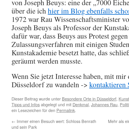
von Joseph Beuys: eine der „7000 Eiche
über die ich
hier im Blog ebenfalls sch
1972 war Rau Wissenschaftsminister v
Joseph Beuys als Professor der Kunsta
dafür war, dass Beuys aus Protest gegen
Zulassungsverfahren mit einigen Student
Kunstakademie besetzt hatte, das schließ
geräumt werden musste.
Wenn Sie jetzt Interesse haben, mit mir 
Düsseldorf zu wandeln ->
kontaktieren 
Dieser Beitrag wurde unter
Besondere Orte in Düsseldorf
,
Kunst
Tipps und Infos
abgelegt und mit
Denkmal
,
Johannes Rau
,
Polit
ein Lesezeichen für den
Permalink
.
←
Immer einen Besuch wert: Schloss Benrath
Mehr als e
und sein Park