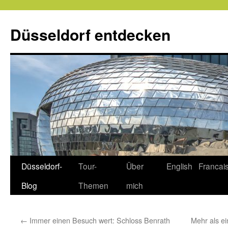
Zum
Inhalt
Düsseldorf entdecken
springen
Düsseldorf-
Tour-
Über
English
Francai
Blog
Themen
mich
←
Immer einen Besuch wert: Schloss Benrath
Mehr als e