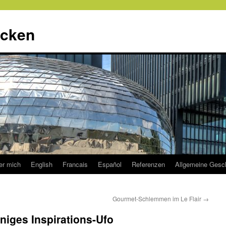
ecken
er mich
English
Francais
Español
Referenzen
Allgemeine Gesc
Gourmet-Schlemmen im Le Flair
→
iges Inspirations-Ufo