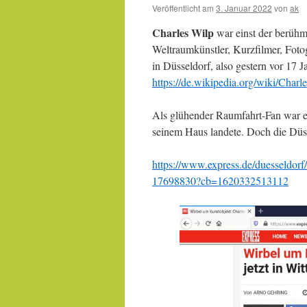
Veröffentlicht am
3. Januar 2022
von
ak
Charles Wilp
war einst der berühm
Weltraumkünstler, Kurzfilmer, Foto
in Düsseldorf, also gestern vor 17
https://de.wikipedia.org/wiki/Char
Als glühender Raumfahrt-Fan war es
seinem Haus landete. Doch die Düsse
https://www.express.de/duesseldorf/
17698830?cb=1620332513112