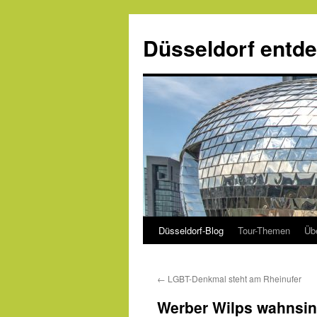
Zum
Inhalt
Düsseldorf entd
springen
Düsseldorf-Blog
Tour-Themen
Üb
←
LGBT-Denkmal steht am Rheinufer
Werber Wilps wahnsinn