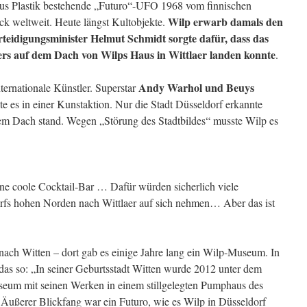
us Plastik bestehende „Futuro“-UFO 1968 vom finnischen
Wilp erwarb damals den
ck weltweit. Heute längst Kultobjekte.
teidigungsminister Helmut Schmidt sorgte dafür, dass das
rs auf dem Dach von Wilps Haus in Wittlaer landen konnte
.
Andy Warhol und Beuys
ternationale Künstler. Superstar
te es in einer Kunstaktion. Nur die Stadt Düsseldorf erkannte
 dem Dach stand. Wegen „Störung des Stadtbildes“ musste Wilp es
ine coole Cocktail-Bar … Dafür würden sicherlich viele
fs hohen Norden nach Wittlaer auf sich nehmen… Aber das ist
ch Witten – dort gab es einige Jahre lang ein Wilp-Museum. In
 das so: „In seiner Geburtsstadt Witten wurde 2012 unter dem
eum mit seinen Werken in einem stillgelegten Pumphaus des
. Äußerer Blickfang war ein Futuro, wie es Wilp in Düsseldorf