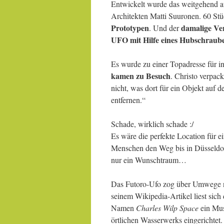
Entwickelt wurde das weitgehend a
Architekten Matti Suuronen. 60 Stü
Prototypen
damalige Ver
. Und der
UFO mit Hilfe eines Hubschraube
Es wurde zu einer Topadresse für in
kamen zu Besuch
. Christo verpack
nicht, was dort für ein Objekt auf
entfernen.“
Schade, wirklich schade :/
Es wäre die perfekte Location für e
Menschen den Weg bis in Düsseldor
nur ein Wunschtraum…
Das Futoro-Ufo zog über Umwege na
seinem Wikipedia-Artikel liest sich
Namen
Charles Wilp Space
ein Mus
örtlichen Wasserwerks eingerichtet