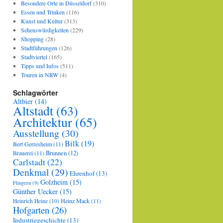
Besondere Orte in Düsseldorf
(310)
Essen und Trinken
(116)
Kunst und Kultur
(313)
Sehenswürdigkeiten
(229)
Shopping
(28)
Stadtführungen
(126)
Stadtviertel
(165)
Tipps und Infos
(511)
Touren in NRW
(4)
Schlagwörter
Altbier
(14)
Altstadt
(63)
Architektur
(65)
Ausstellung
(30)
Bilk
(19)
Bert Gerresheim
(11)
Brauerei
(11)
Brunnen
(12)
Carlstadt
(22)
Denkmal
(29)
Ehrenhof
(13)
Golzheim
(15)
Flingern
(9)
Günther Uecker
(15)
Heinz Mack
(11)
Heinrich Heine
(10)
Hofgarten
(26)
Industriegeschichte
(13)