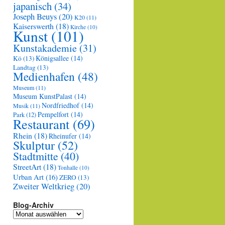
japanisch
(34)
Joseph Beuys
(20)
K20
(11)
Kaiserswerth
(18)
Kirche
(10)
Kunst
(101)
Kunstakademie
(31)
Königsallee
(14)
Kö
(13)
Landtag
(13)
Medienhafen
(48)
Museum
(11)
Museum KunstPalast
(14)
Nordfriedhof
(14)
Musik
(11)
Pempelfort
(14)
Park
(12)
Restaurant
(69)
Rhein
(18)
Rheinufer
(14)
Skulptur
(52)
Stadtmitte
(40)
StreetArt
(18)
Tonhalle
(10)
Urban Art
(16)
ZERO
(13)
Zweiter Weltkrieg
(20)
Blog-Archiv
Blog-
Archiv