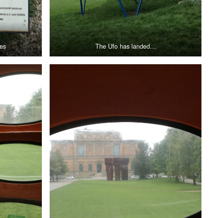
es
The Ufo has landed…