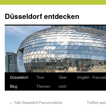
Zum
Inhalt
Düsseldorf entdecken
springen
Düsseldorf-
Tour-
Über
English
Francai
Blog
Themen
mich
←
Tolle Düsseldorf-Panoramafotos
Trefflich spe