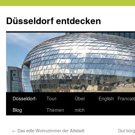
Zum
Inhalt
Düsseldorf entdecken
springen
Düsseldorf-
Tour-
Über
English
Francai
Blog
Themen
mich
←
Das edle Wohnzimmer der Altstadt
Gut bürg