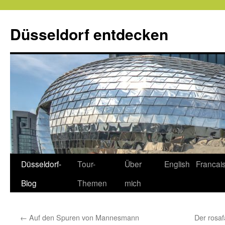
Zum
Inhalt
Düsseldorf entdecken
springen
Düsseldorf-
Tour-
Über
English
Francai
Blog
Themen
mich
←
Auf den Spuren von Mannesmann
Der rosa