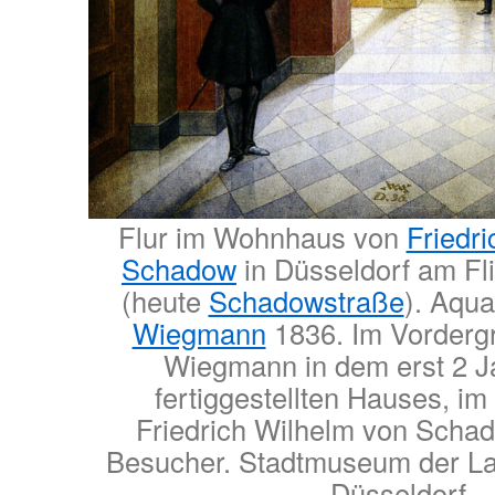
Flur im Wohnhaus von
Friedr
Schadow
in Düsseldorf am Fl
(heute
Schadowstraße
). Aqua
Wiegmann
1836. Im Vordergr
Wiegmann in dem erst 2 J
fertiggestellten Hauses, im
Friedrich Wilhelm von Scha
Besucher. Stadtmuseum der La
Düsseldorf