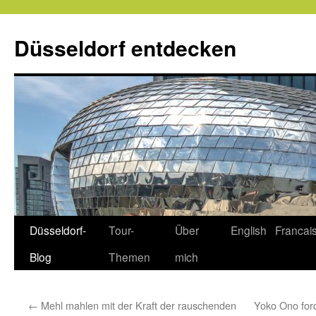
Zum
Inhalt
Düsseldorf entdecken
springen
Düsseldorf-
Tour-
Über
English
Francai
Blog
Themen
mich
←
Mehl mahlen mit der Kraft der rauschenden
Yoko Ono for