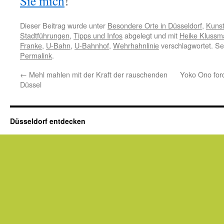
Sie mich
!
Dieser Beitrag wurde unter
Besondere Orte in Düsseldorf
,
Kunst
Stadtführungen
,
Tipps und Infos
abgelegt und mit
Heike Klussm
Franke
,
U-Bahn
,
U-Bahnhof
,
Wehrhahnlinie
verschlagwortet. Se
Permalink
.
←
Mehl mahlen mit der Kraft der rauschenden
Yoko Ono for
Düssel
Düsseldorf entdecken