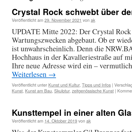
Crystal Rock schwebt über de
Veröffentlicht am
29. November 2021
von
ak
UPDATE Mitte 2022: Der Crystal Rock
Wartungszwecken abgebaut. Ob er wied
ist unwahrscheinlich. Denn die NRW.B
Hochhaus in der Kavalleriestraße auf mit
Ihre neue Adresse wird ein – vermutli
Weiterlesen
→
Veröffentlicht unter
Kunst und Kultur
,
Tipps und Infos
|
Verschlag
Kunst
,
Kunst am Bau
,
Skulptur
,
zeitgenössische Kunst
|
Komment
Kunsttempel in einer alten Gla
Veröffentlicht am
14. Oktober 2019
von
ak