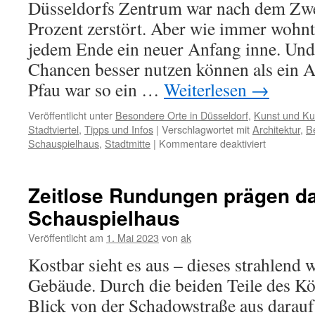
Düsseldorfs Zentrum war nach dem Zwe
Prozent zerstört. Aber wie immer wohnt
jedem Ende ein neuer Anfang inne. Und 
Chancen besser nutzen können als ein A
Pfau war so ein …
Weiterlesen
→
Veröffentlicht unter
Besondere Orte in Düsseldorf
,
Kunst und Kul
Stadtviertel
,
Tipps und Infos
|
Verschlagwortet mit
Architektur
,
B
für
Schauspielhaus
,
Stadtmitte
|
Kommentare deaktiviert
Bernhard
Pfau
wohnte
Zeitlose Rundungen prägen d
im
Schauspielhaus
Atelierhau
Veröffentlicht am
1. Mai 2023
von
ak
Kostbar sieht es aus – dieses strahlend
Gebäude. Durch die beiden Teile des Kö
Blick von der Schadowstraße aus darauf