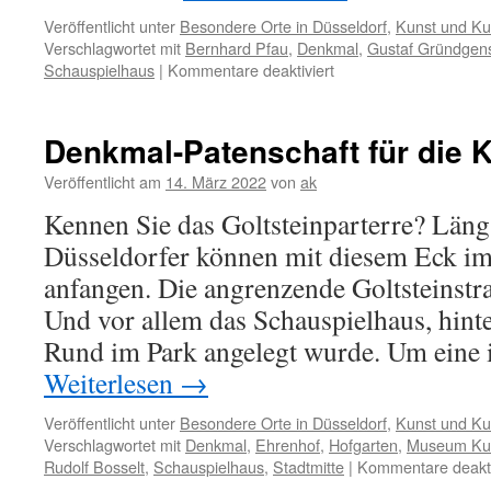
Veröffentlicht unter
Besondere Orte in Düsseldorf
,
Kunst und Kul
Verschlagwortet mit
Bernhard Pfau
,
Denkmal
,
Gustaf Gründgen
für
Schauspielhaus
|
Kommentare deaktiviert
Dreimal
Erinnerungen
an
Denkmal-Patenschaft für die 
Gustaf
Gründgens
Veröffentlicht am
14. März 2022
von
ak
Kennen Sie das Goltsteinparterre? Längs
Düsseldorfer können mit diesem Eck im
anfangen. Die angrenzende Goltsteinstra
Und vor allem das Schauspielhaus, hinte
Rund im Park angelegt wurde. Um eine
Weiterlesen
→
Veröffentlicht unter
Besondere Orte in Düsseldorf
,
Kunst und Kul
Verschlagwortet mit
Denkmal
,
Ehrenhof
,
Hofgarten
,
Museum Kun
Rudolf Bosselt
,
Schauspielhaus
,
Stadtmitte
|
Kommentare deakti