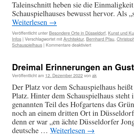
Taleinschnitt heben sie die Einmaligkei
Schauspielhauses bewusst hervor. Als 
Weiterlesen
→
Veröffentlicht unter
Besondere Orte in Düsseldorf
,
Kunst und Kul
Infos
|
Verschlagwortet mit
Architektur
,
Bernhard Pfau
,
Christop
für
Schauspielhaus
|
Kommentare deaktiviert
Zeitlose
Rundungen
prägen
Dreimal Erinnerungen an Gus
das
Schauspielhaus
Veröffentlicht am
12. Dezember 2022
von
ak
Der Platz vor dem Schauspielhaus heiß
Platz. Hinter dem Schauspielhaus steht 
genannten Teil des Hofgartens das Gr
noch an einem dritten Ort in Düsseldor
denn er war „en ächte Düsseldorfer Jon
deutsche …
Weiterlesen
→