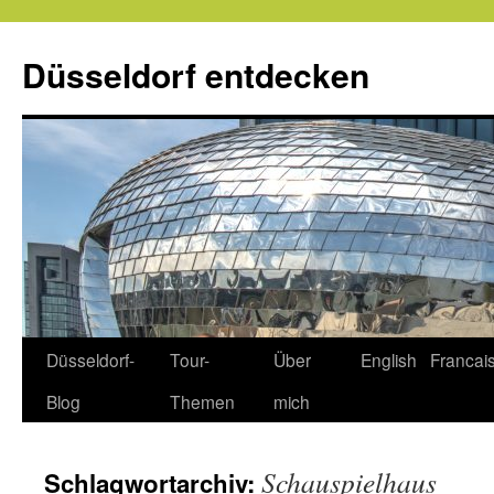
Zum
Inhalt
Düsseldorf entdecken
springen
Düsseldorf-
Tour-
Über
English
Francai
Blog
Themen
mich
Schauspielhaus
Schlagwortarchiv: