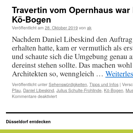
Travertin vom Opernhaus war I
Kö-Bogen
Veröffentlicht am
28. Oktober 2019
von
ak
Nachdem Daniel Libeskind den Auftrag
erhalten hatte, kam er vermutlich als er
und schaute sich die Umgebung genau an
dereinst stehen sollte. Das machen wohl
Architekten so, wenngleich …
Weiterle
Veröffentlicht unter
Sehenswürdigkeiten
,
Tipps und Infos
|
Versc
Pfau
,
Daniel Libeskind
,
Julius Schulte-Frohlinde
,
Kö-Bogen
,
Mus
für
Kommentare deaktiviert
Travertin
vom
Opernhaus
war
Düsseldorf entdecken
Inspiration
für