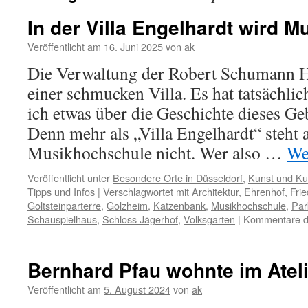
In der Villa Engelhardt wird M
Veröffentlicht am
16. Juni 2025
von
ak
Die Verwaltung der Robert Schumann Ho
einer schmucken Villa. Es hat tatsächlic
ich etwas über die Geschichte dieses Ge
Denn mehr als „Villa Engelhardt“ steht 
Musikhochschule nicht. Wer also …
We
Veröffentlicht unter
Besondere Orte in Düsseldorf
,
Kunst und Kul
Tipps und Infos
|
Verschlagwortet mit
Architektur
,
Ehrenhof
,
Fri
Goltsteinparterre
,
Golzheim
,
Katzenbank
,
Musikhochschule
,
Par
Schauspielhaus
,
Schloss Jägerhof
,
Volksgarten
|
Kommentare de
Bernhard Pfau wohnte im Atel
Veröffentlicht am
5. August 2024
von
ak