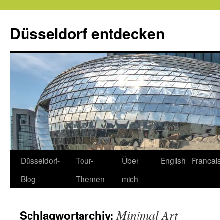
Zum
Inhalt
Düsseldorf entdecken
springen
Düsseldorf-
Tour-
Über
English
Francai
Blog
Themen
mich
Minimal Art
Schlagwortarchiv: