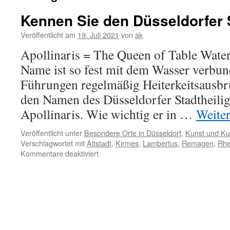
Kennen Sie den Düsseldorfer 
Veröffentlicht am
19. Juli 2021
von
ak
Apollinaris = The Queen of Table Wate
Name ist so fest mit dem Wasser verbun
Führungen regelmäßig Heiterkeitsausbr
den Namen des Düsseldorfer Stadtheilig
Apollinaris. Wie wichtig er in …
Weite
Veröffentlicht unter
Besondere Orte in Düsseldorf
,
Kunst und Kul
Verschlagwortet mit
Altstadt
,
Kirmes
,
Lambertus
,
Remagen
,
Rhe
für
Kommentare deaktiviert
Kennen
Sie
den
Düsseldorfer
Stadtheiligen?