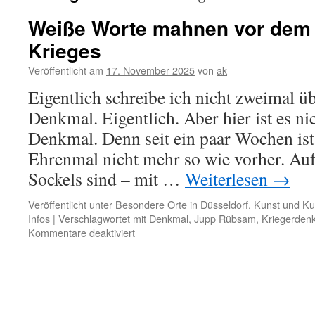
Weiße Worte mahnen vor dem
Krieges
Veröffentlicht am
17. November 2025
von
ak
Eigentlich schreibe ich nicht zweimal üb
Denkmal. Eigentlich. Aber hier ist es ni
Denkmal. Denn seit ein paar Wochen ist
Ehrenmal nicht mehr so wie vorher. Auf
Sockels sind – mit …
Weiterlesen
→
Veröffentlicht unter
Besondere Orte in Düsseldorf
,
Kunst und Kul
Infos
|
Verschlagwortet mit
Denkmal
,
Jupp Rübsam
,
Kriegerden
für
Kommentare deaktiviert
Weiße
Worte
mahnen
vor
dem