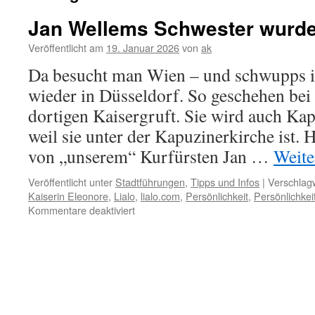
Jan Wellems Schwester wurde 
Veröffentlicht am
19. Januar 2026
von
ak
Da besucht man Wien – und schwupps i
wieder in Düsseldorf. So geschehen be
dortigen Kaisergruft. Sie wird auch Kap
weil sie unter der Kapuzinerkirche ist. H
von „unserem“ Kurfürsten Jan …
Weite
Veröffentlicht unter
Stadtführungen
,
Tipps und Infos
|
Verschlagw
Kaiserin Eleonore
,
Lialo
,
lialo.com
,
Persönlichkeit
,
Persönlichkei
für
Kommentare deaktiviert
Jan
Wellems
Schwester
wurde
Kaiserin
in
Wien