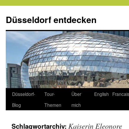
Zum
Inhalt
Düsseldorf entdecken
springen
Düsseldorf-
Tour-
Über
English
Francai
Blog
Themen
mich
Kaiserin Eleonore
Schlagwortarchiv: