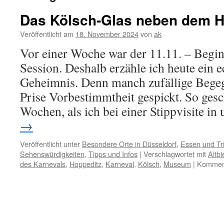
Das Kölsch-Glas neben dem H
Veröffentlicht am
18. November 2024
von
ak
Vor einer Woche war der 11.11. – Begin
Session. Deshalb erzähle ich heute ein 
Geheimnis. Denn manch zufällige Begeg
Prise Vorbestimmtheit gespickt. So gesc
Wochen, als ich bei einer Stippvisite i
→
Veröffentlicht unter
Besondere Orte in Düsseldorf
,
Essen und Tr
Sehenswürdigkeiten
,
Tipps und Infos
|
Verschlagwortet mit
Altbi
des Karnevals
,
Hoppeditz
,
Karneval
,
Kölsch
,
Museum
|
Komment