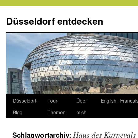
Zum
Inhalt
Düsseldorf entdecken
springen
Düsseldorf-
Tour-
Über
English
Francai
Blog
Themen
mich
Haus des Karnevals
Schlagwortarchiv: