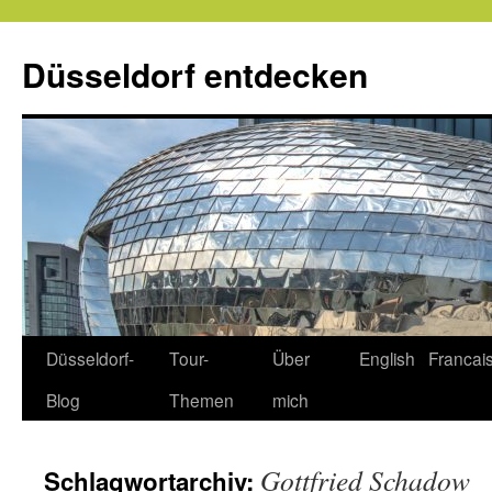
Zum
Inhalt
Düsseldorf entdecken
springen
Düsseldorf-
Tour-
Über
English
Francai
Blog
Themen
mich
Gottfried Schadow
Schlagwortarchiv: