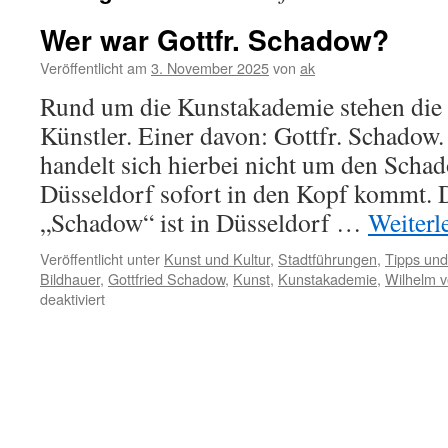
Wer war Gottfr. Schadow?
Veröffentlicht am
3. November 2025
von
ak
Rund um die Kunstakademie stehen di
Künstler. Einer davon: Gottfr. Schadow. 
handelt sich hierbei nicht um den Schad
Düsseldorf sofort in den Kopf kommt.
„Schadow“ ist in Düsseldorf …
Weiterl
Veröffentlicht unter
Kunst und Kultur
,
Stadtführungen
,
Tipps und
Bildhauer
,
Gottfried Schadow
,
Kunst
,
Kunstakademie
,
Wilhelm 
für
deaktiviert
Wer
war
Gottfr.
Schadow?