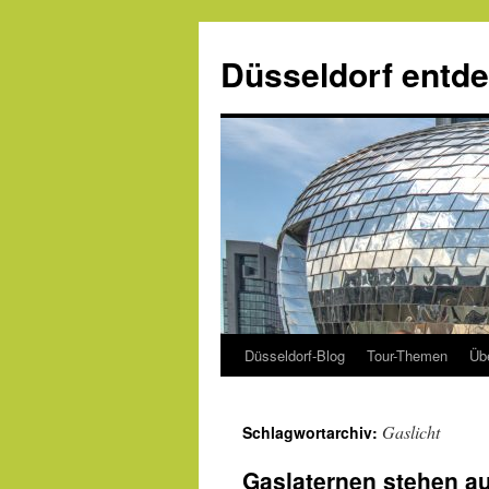
Zum
Inhalt
Düsseldorf entd
springen
Düsseldorf-Blog
Tour-Themen
Üb
Gaslicht
Schlagwortarchiv:
Gaslaternen stehen au