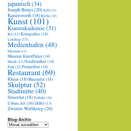
japanisch
(34)
Joseph Beuys
(20)
K20
(11)
Kaiserswerth
(18)
Kirche
(10)
Kunst
(101)
Kunstakademie
(31)
Königsallee
(14)
Kö
(13)
Landtag
(13)
Medienhafen
(48)
Museum
(11)
Museum KunstPalast
(14)
Nordfriedhof
(14)
Musik
(11)
Pempelfort
(14)
Park
(12)
Restaurant
(69)
Rhein
(18)
Rheinufer
(14)
Skulptur
(52)
Stadtmitte
(40)
StreetArt
(18)
Tonhalle
(10)
Urban Art
(16)
ZERO
(13)
Zweiter Weltkrieg
(20)
Blog-Archiv
Blog-
Archiv