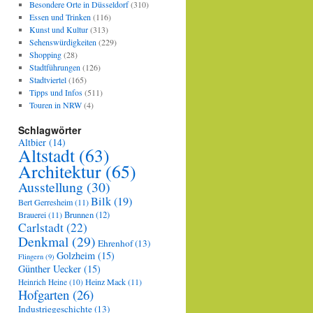
Besondere Orte in Düsseldorf
(310)
Essen und Trinken
(116)
Kunst und Kultur
(313)
Sehenswürdigkeiten
(229)
Shopping
(28)
Stadtführungen
(126)
Stadtviertel
(165)
Tipps und Infos
(511)
Touren in NRW
(4)
Schlagwörter
Altbier
(14)
Altstadt
(63)
Architektur
(65)
Ausstellung
(30)
Bilk
(19)
Bert Gerresheim
(11)
Brauerei
(11)
Brunnen
(12)
Carlstadt
(22)
Denkmal
(29)
Ehrenhof
(13)
Golzheim
(15)
Flingern
(9)
Günther Uecker
(15)
Heinz Mack
(11)
Heinrich Heine
(10)
Hofgarten
(26)
Industriegeschichte
(13)