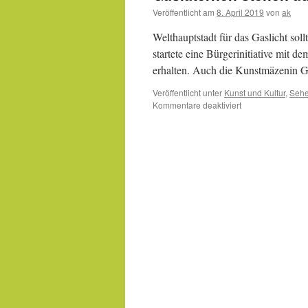
Veröffentlicht am
8. April 2019
von
ak
Welthauptstadt für das Gaslicht sol
startete eine Bürgerinitiative mit d
erhalten. Auch die Kunstmäzenin Ga
Veröffentlicht unter
Kunst und Kultur
,
Sehe
für
Kommentare deaktiviert
Gaslaternen
stehen
auf
der
roten
Liste
des
Kulturerbes