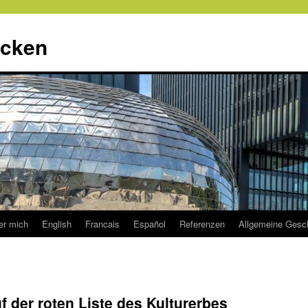
ecken
er mich
English
Francais
Español
Referenzen
Allgemeine Gesc
f der roten Liste des Kulturerbes