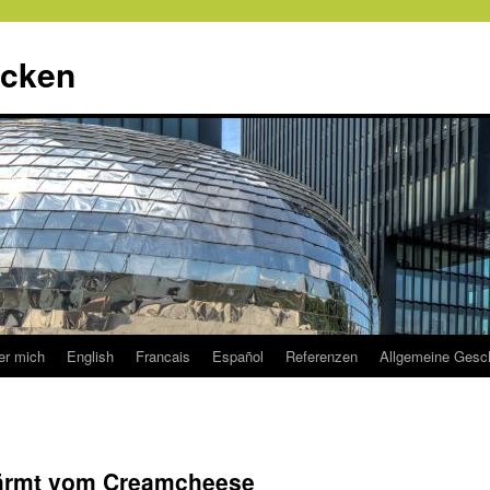
ecken
er mich
English
Francais
Español
Referenzen
Allgemeine Gesc
ärmt vom Creamcheese