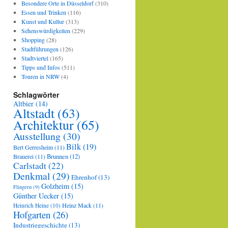
Besondere Orte in Düsseldorf
(310)
Essen und Trinken
(116)
Kunst und Kultur
(313)
Sehenswürdigkeiten
(229)
Shopping
(28)
Stadtführungen
(126)
Stadtviertel
(165)
Tipps und Infos
(511)
Touren in NRW
(4)
Schlagwörter
Altbier
(14)
Altstadt
(63)
Architektur
(65)
Ausstellung
(30)
Bilk
(19)
Bert Gerresheim
(11)
Brauerei
(11)
Brunnen
(12)
Carlstadt
(22)
Denkmal
(29)
Ehrenhof
(13)
Golzheim
(15)
Flingern
(9)
Günther Uecker
(15)
Heinz Mack
(11)
Heinrich Heine
(10)
Hofgarten
(26)
Industriegeschichte
(13)