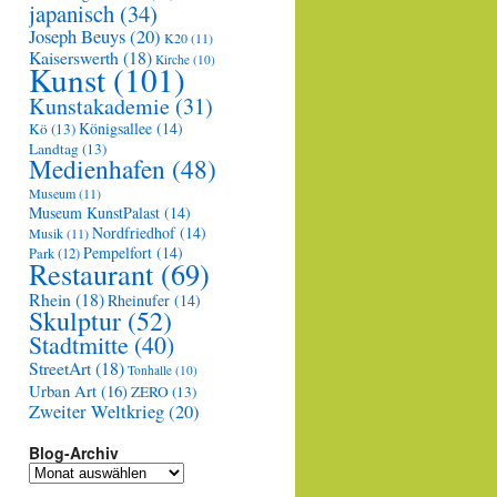
japanisch
(34)
Joseph Beuys
(20)
K20
(11)
Kaiserswerth
(18)
Kirche
(10)
Kunst
(101)
Kunstakademie
(31)
Königsallee
(14)
Kö
(13)
Landtag
(13)
Medienhafen
(48)
Museum
(11)
Museum KunstPalast
(14)
Nordfriedhof
(14)
Musik
(11)
Pempelfort
(14)
Park
(12)
Restaurant
(69)
Rhein
(18)
Rheinufer
(14)
Skulptur
(52)
Stadtmitte
(40)
StreetArt
(18)
Tonhalle
(10)
Urban Art
(16)
ZERO
(13)
Zweiter Weltkrieg
(20)
Blog-Archiv
Blog-
Archiv