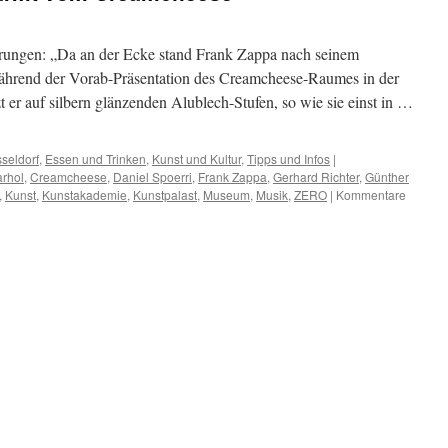
rungen: „Da an der Ecke stand Frank Zappa nach seinem
 Während der Vorab-Präsentation des Creamcheese-Raumes in der
t er auf silbern glänzenden Alublech-Stufen, so wie sie einst in …
seldorf
,
Essen und Trinken
,
Kunst und Kultur
,
Tipps und Infos
|
rhol
,
Creamcheese
,
Daniel Spoerri
,
Frank Zappa
,
Gerhard Richter
,
Günther
,
Kunst
,
Kunstakademie
,
Kunstpalast
,
Museum
,
Musik
,
ZERO
|
Kommentare