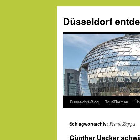
Zum
Inhalt
Düsseldorf entd
springen
Düsseldorf-Blog
Tour-Themen
Üb
Frank Zappa
Schlagwortarchiv:
Günther Uecker schw