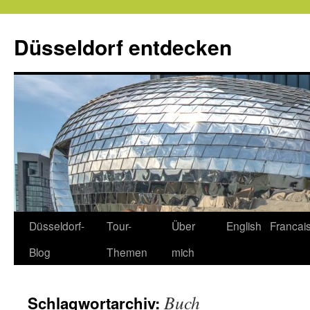
Zum
Inhalt
Düsseldorf entdecken
springen
Düsseldorf-
Tour-
Über
English
Francai
Blog
Themen
mich
Buch
Schlagwortarchiv: