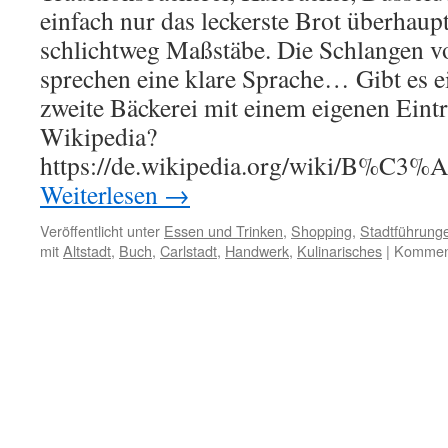
einfach nur das leckerste Brot überhaupt
schlichtweg Maßstäbe. Die Schlangen v
sprechen eine klare Sprache… Gibt es e
zweite Bäckerei mit einem eigenen Eint
Wikipedia?
https://de.wikipedia.org/wiki/B%C3%A
Weiterlesen
→
Veröffentlicht unter
Essen und Trinken
,
Shopping
,
Stadtführung
mit
Altstadt
,
Buch
,
Carlstadt
,
Handwerk
,
Kulinarisches
|
Komment