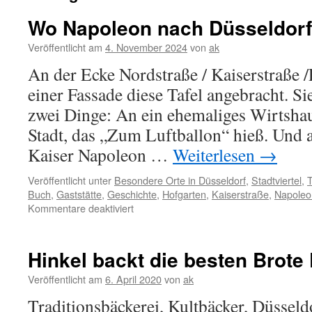
Wo Napoleon nach Düsseldorf h
Veröffentlicht am
4. November 2024
von
ak
An der Ecke Nordstraße / Kaiserstraße /F
einer Fassade diese Tafel angebracht. Si
zwei Dinge: An ein ehemaliges Wirtshau
Stadt, das „Zum Luftballon“ hieß. Und 
Kaiser Napoleon …
Weiterlesen
→
Veröffentlicht unter
Besondere Orte in Düsseldorf
,
Stadtviertel
,
T
Buch
,
Gaststätte
,
Geschichte
,
Hofgarten
,
Kaiserstraße
,
Napoleo
für
Kommentare deaktiviert
Wo
Napoleon
nach
Hinkel backt die besten Brote
Düsseldorf
hinein
Veröffentlicht am
6. April 2020
von
ak
ritt
Traditionsbäckerei, Kultbäcker, Düsseldo