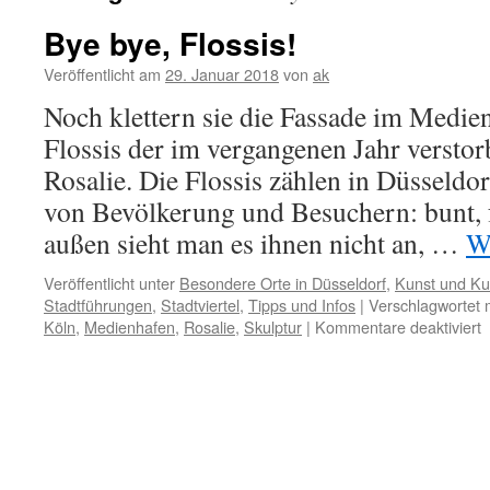
Bye bye, Flossis!
Veröffentlicht am
29. Januar 2018
von
ak
Noch klettern sie die Fassade im Medie
Flossis der im vergangenen Jahr versto
Rosalie. Die Flossis zählen in Düsseldo
von Bevölkerung und Besuchern: bunt, f
außen sieht man es ihnen nicht an, …
W
Veröffentlicht unter
Besondere Orte in Düsseldorf
,
Kunst und Kul
Stadtführungen
,
Stadtviertel
,
Tipps und Infos
|
Verschlagwortet 
f
Köln
,
Medienhafen
,
Rosalie
,
Skulptur
|
Kommentare deaktiviert
B
b
F