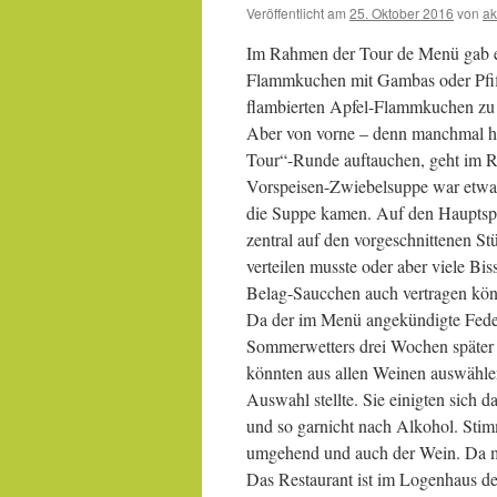
Veröffentlicht am
25. Oktober 2016
von
ak
Im Rahmen der Tour de Menü gab e
Flammkuchen mit Gambas oder Pfiff
flambierten Apfel-Flammkuchen zu
Aber von vorne – denn manchmal ha
Tour“-Runde auftauchen, geht im Re
Vorspeisen-Zwiebelsuppe war etwas 
die Suppe kamen. Auf den Hauptspe
zentral auf den vorgeschnittenen S
verteilen musste oder aber viele Bi
Belag-Saucchen auch vertragen könn
Da der im Menü angekündigte Feder
Sommerwetters drei Wochen später al
könnten aus allen Weinen auswähle
Auswahl stellte. Sie einigten sich 
und so garnicht nach Alkohol. Stim
umgehend und auch der Wein. Da mu
Das Restaurant ist im Logenhaus de