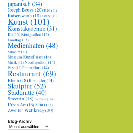
japanisch
(34)
Joseph Beuys
(20)
K20
(11)
Kaiserswerth
(18)
Kirche
(10)
Kunst
(101)
Kunstakademie
(31)
Königsallee
(14)
Kö
(13)
Landtag
(13)
Medienhafen
(48)
Museum
(11)
Museum KunstPalast
(14)
Nordfriedhof
(14)
Musik
(11)
Pempelfort
(14)
Park
(12)
Restaurant
(69)
Rhein
(18)
Rheinufer
(14)
Skulptur
(52)
Stadtmitte
(40)
StreetArt
(18)
Tonhalle
(10)
Urban Art
(16)
ZERO
(13)
Zweiter Weltkrieg
(20)
Blog-Archiv
Blog-
Archiv