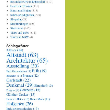
Besondere Orte in Düsseldorf
(310)
Essen und Trinken
(116)
Kunst und Kultur
(313)
Sehenswürdigkeiten
(229)
Shopping
(28)
Stadtführungen
(126)
Stadtviertel
(165)
Tipps und Infos
(511)
Touren in NRW
(4)
Schlagwörter
Altbier
(14)
Altstadt
(63)
Architektur
(65)
Ausstellung
(30)
Bilk
(19)
Bert Gerresheim
(11)
Brauerei
(11)
Brunnen
(12)
Carlstadt
(22)
Denkmal
(29)
Ehrenhof
(13)
Golzheim
(15)
Flingern
(9)
Günther Uecker
(15)
Heinz Mack
(11)
Heinrich Heine
(10)
Hofgarten
(26)
Industriegeschichte
(13)