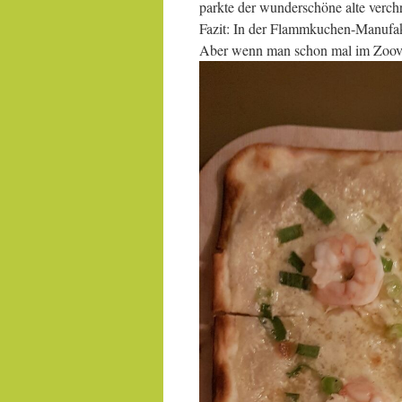
parkte der wunderschöne alte verch
Fazit: In der Flammkuchen-Manufaktu
Aber wenn man schon mal im Zoovie