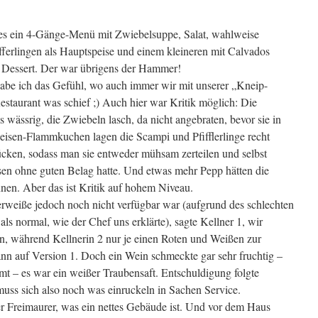
s ein 4-Gänge-Menü mit Zwiebelsuppe, Salat, wahlweise
erlingen als Hauptspeise und einem kleineren mit Calvados
 Dessert. Der war übrigens der Hammer!
be ich das Gefühl, wo auch immer wir mit unserer „Kneip-
staurant was schief ;) Auch hier war Kritik möglich: Die
wässrig, die Zwiebeln lasch, da nicht angebraten, bevor sie in
isen-Flammkuchen lagen die Scampi und Pfifflerlinge recht
tücken, sodass man sie entweder mühsam zerteilen und selbst
ssen ohne guten Belag hatte. Und etwas mehr Pepp hätten die
en. Aber das ist Kritik auf hohem Niveau.
weiße jedoch noch nicht verfügbar war (aufgrund des schlechten
s normal, wie der Chef uns erklärte), sagte Kellner 1, wir
n, während Kellnerin 2 nur je einen Roten und Weißen zur
dann auf Version 1. Doch ein Wein schmeckte gar sehr fruchtig –
mt – es war ein weißer Traubensaft. Entschuldigung folgte
ss sich also noch was einruckeln in Sachen Service.
r Freimaurer, was ein nettes Gebäude ist. Und vor dem Haus