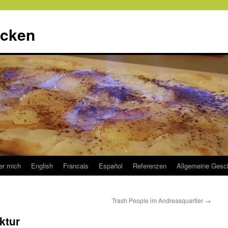
ecken
er mich
English
Francais
Español
Referenzen
Allgemeine Gesc
Trash People im Andreasquartier
→
ktur