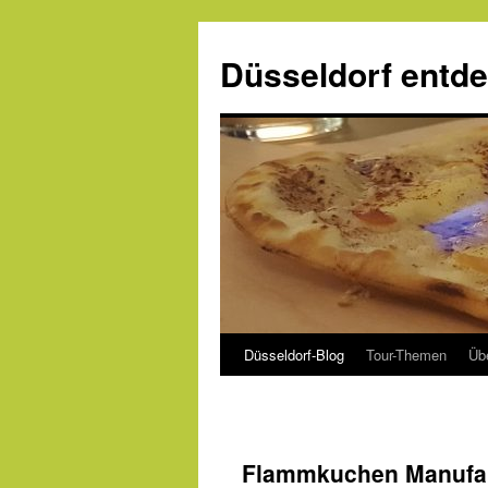
Zum
Inhalt
Düsseldorf entd
springen
Düsseldorf-Blog
Tour-Themen
Üb
Flammkuchen Manufa