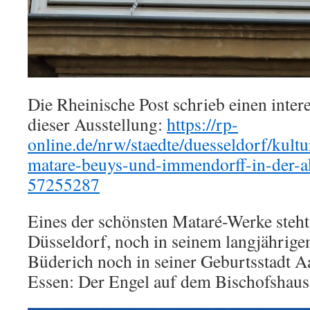
Die Rheinische Post schrieb einen inter
dieser Ausstellung:
https://rp-
online.de/nrw/staedte/duesseldorf/kultu
matare-beuys-und-immendorff-in-der-a
57255287
Eines der schönsten Mataré-Werke steht
Düsseldorf, noch in seinem langjähri
Büderich noch in seiner Geburtsstadt A
Essen: Der Engel auf dem Bischofshau