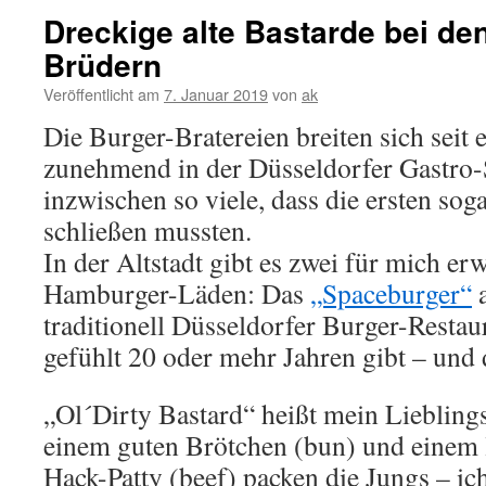
Dreckige alte Bastarde bei den
Brüdern
Veröffentlicht am
7. Januar 2019
von
ak
Die Burger-Bratereien breiten sich seit 
zunehmend in der Düsseldorfer Gastro-
inzwischen so viele, dass die ersten sog
schließen mussten.
In der Altstadt gibt es zwei für mich e
Hamburger-Läden: Das
„Spaceburger“
a
traditionell Düsseldorfer Burger-Restaur
gefühlt 20 oder mehr Jahren gibt – und 
„Ol´Dirty Bastard“ heißt mein Liebling
einem guten Brötchen (bun) und einem l
Hack-Patty (beef) packen die Jungs – ic